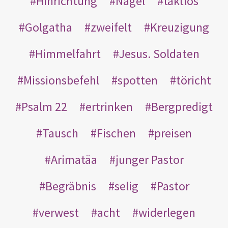
Hinrichtung
Nägel
taktlos
Golgatha
zweifelt
Kreuzigung
Himmelfahrt
Jesus. Soldaten
Missionsbefehl
spotten
töricht
Psalm 22
ertrinken
Bergpredigt
Tausch
Fischen
preisen
Arimatäa
junger Pastor
Begräbnis
selig
Pastor
verwest
acht
widerlegen