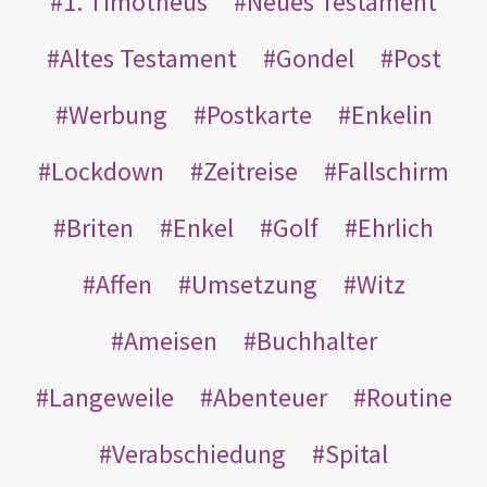
1. Timotheus
Neues Testament
Altes Testament
Gondel
Post
Werbung
Postkarte
Enkelin
Lockdown
Zeitreise
Fallschirm
Briten
Enkel
Golf
Ehrlich
Affen
Umsetzung
Witz
Ameisen
Buchhalter
Langeweile
Abenteuer
Routine
Verabschiedung
Spital