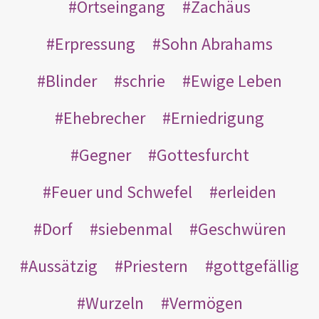
Ortseingang
Zachäus
Erpressung
Sohn Abrahams
Blinder
schrie
Ewige Leben
Ehebrecher
Erniedrigung
Gegner
Gottesfurcht
Feuer und Schwefel
erleiden
Dorf
siebenmal
Geschwüren
Aussätzig
Priestern
gottgefällig
Wurzeln
Vermögen