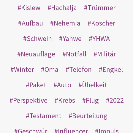
Kislew
Hachalja
Trümmer
Aufbau
Nehemia
Koscher
Schwein
Yahwe
YHWA
Neuauflage
Notfall
Militär
Winter
Oma
Telefon
Engkel
Paket
Auto
Übelkeit
Perspektive
Krebs
Flug
2022
Testament
Beurteilung
Geschwür
Influencer
Impuls