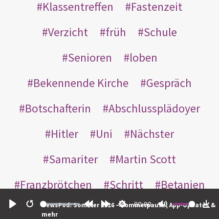
Klassentreffen
Fastenzeit
Verzicht
früh
Schule
Senioren
loben
Bekennende Kirche
Gespräch
Botschafterin
Abschlussplädoyer
Hitler
Uni
Nächster
Samariter
Martin Scott
Franzbrötchen
Schritt
Betanien
00:00
NewsPod: Sommer 2026 – Sommerpause, App-Updates &
sorry
geboren
unfruchtbar
Play
Restart
Rewind
Forward
Settings
Mute
Do
mehr