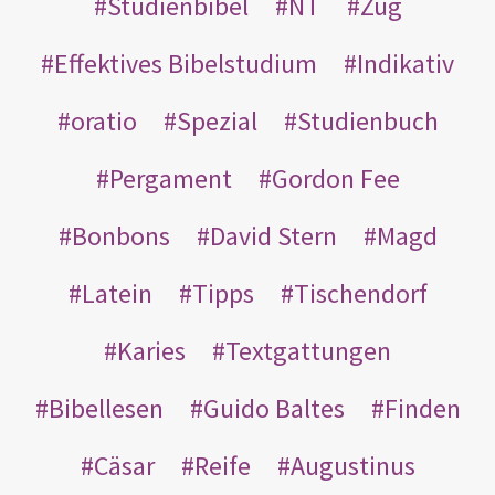
Studienbibel
NT
Zug
Effektives Bibelstudium
Indikativ
oratio
Spezial
Studienbuch
Pergament
Gordon Fee
Bonbons
David Stern
Magd
Latein
Tipps
Tischendorf
Karies
Textgattungen
Bibellesen
Guido Baltes
Finden
Cäsar
Reife
Augustinus