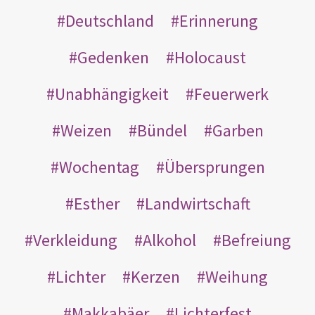
Deutschland
Erinnerung
Gedenken
Holocaust
Unabhängigkeit
Feuerwerk
Weizen
Bündel
Garben
Wochentag
Übersprungen
Esther
Landwirtschaft
Verkleidung
Alkohol
Befreiung
Lichter
Kerzen
Weihung
Makkabäer
Lichterfest