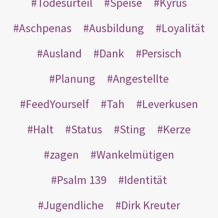
Todesurteil
Speise
Kyrus
Aschpenas
Ausbildung
Loyalität
Ausland
Dank
Persisch
Planung
Angestellte
FeedYourself
Tah
Leverkusen
Halt
Status
Sting
Kerze
zagen
Wankelmütigen
Psalm 139
Identität
Jugendliche
Dirk Kreuter