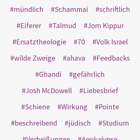
mündlich
Schammai
schriftlich
Eiferer
Talmud
Jom Kippur
Ersatztheologie
70
Volk Israel
wilde Zweige
ahava
Feedbacks
Ghandi
gefährlich
Josh McDowell
Liebesbrief
Schiene
Wirkung
Pointe
beschreibend
jüdisch
Studium
Verheißungen
Apokalypse