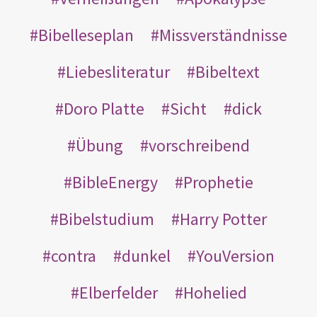
Bibelleseplan
Missverständnisse
Liebesliteratur
Bibeltext
Doro Platte
Sicht
dick
Übung
vorschreibend
BibleEnergy
Prophetie
Bibelstudium
Harry Potter
contra
dunkel
YouVersion
Elberfelder
Hohelied