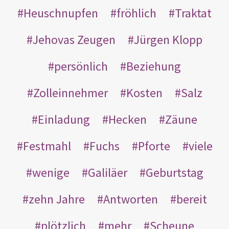
Heuschnupfen
fröhlich
Traktat
Jehovas Zeugen
Jürgen Klopp
persönlich
Beziehung
Zolleinnehmer
Kosten
Salz
Einladung
Hecken
Zäune
Festmahl
Fuchs
Pforte
viele
wenige
Galiläer
Geburtstag
zehn Jahre
Antworten
bereit
plötzlich
mehr
Scheune