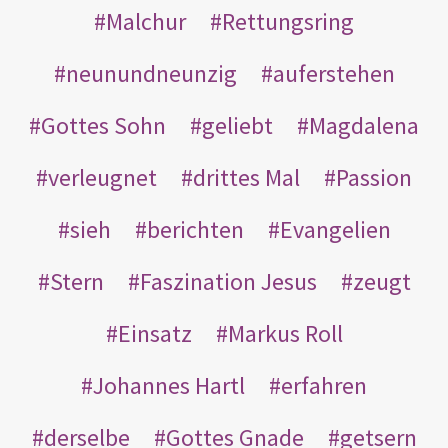
Malchur
Rettungsring
neunundneunzig
auferstehen
Gottes Sohn
geliebt
Magdalena
verleugnet
drittes Mal
Passion
sieh
berichten
Evangelien
Stern
Faszination Jesus
zeugt
Einsatz
Markus Roll
Johannes Hartl
erfahren
derselbe
Gottes Gnade
getsern