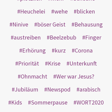
Heuchelei
wehe
blicken
Ninive
böser Geist
Behausung
austreiben
Beelzebub
Finger
Erhörung
kurz
Corona
Priorität
Krise
Unterkunft
Ohnmacht
Wer war Jesus?
Jubiläum
Newspod
arabisch
Kids
Sommerpause
WORT2020