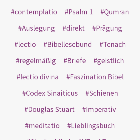
contemplatio
Psalm 1
Qumran
Auslegung
direkt
Prägung
lectio
Bibellesebund
Tenach
regelmäßig
Briefe
geistlich
lectio divina
Faszination Bibel
Codex Sinaiticus
Schienen
Douglas Stuart
Imperativ
meditatio
Lieblingsbuch