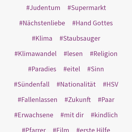
Judentum
Supermarkt
Nächstenliebe
Hand Gottes
Klima
Staubsauger
Klimawandel
lesen
Religion
Paradies
eitel
Sinn
Sündenfall
Nationalität
HSV
Fallenlassen
Zukunft
Paar
Erwachsene
mit dir
kindlich
Pfarrer
Film
erste Hilfe