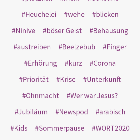
Heuchelei
wehe
blicken
Ninive
böser Geist
Behausung
austreiben
Beelzebub
Finger
Erhörung
kurz
Corona
Priorität
Krise
Unterkunft
Ohnmacht
Wer war Jesus?
Jubiläum
Newspod
arabisch
Kids
Sommerpause
WORT2020