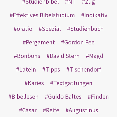
Studienbibel
NT
Zug
Effektives Bibelstudium
Indikativ
oratio
Spezial
Studienbuch
Pergament
Gordon Fee
Bonbons
David Stern
Magd
Latein
Tipps
Tischendorf
Karies
Textgattungen
Bibellesen
Guido Baltes
Finden
Cäsar
Reife
Augustinus