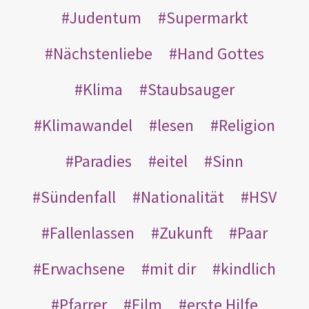
Judentum
Supermarkt
Nächstenliebe
Hand Gottes
Klima
Staubsauger
Klimawandel
lesen
Religion
Paradies
eitel
Sinn
Sündenfall
Nationalität
HSV
Fallenlassen
Zukunft
Paar
Erwachsene
mit dir
kindlich
Pfarrer
Film
erste Hilfe