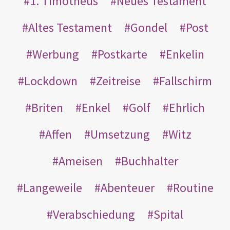
1. Timotheus
Neues Testament
Altes Testament
Gondel
Post
Werbung
Postkarte
Enkelin
Lockdown
Zeitreise
Fallschirm
Briten
Enkel
Golf
Ehrlich
Affen
Umsetzung
Witz
Ameisen
Buchhalter
Langeweile
Abenteuer
Routine
Verabschiedung
Spital