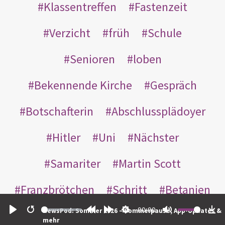
Klassentreffen
Fastenzeit
Verzicht
früh
Schule
Senioren
loben
Bekennende Kirche
Gespräch
Botschafterin
Abschlussplädoyer
Hitler
Uni
Nächster
Samariter
Martin Scott
Franzbrötchen
Schritt
Betanien
00:00
NewsPod: Sommer 2026 – Sommerpause, App-Updates &
sorry
geboren
unfruchtbar
Play
Restart
Rewind
Forward
Settings
Mute
Do
mehr