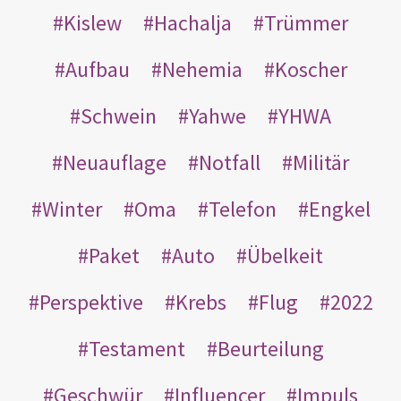
Kislew
Hachalja
Trümmer
Aufbau
Nehemia
Koscher
Schwein
Yahwe
YHWA
Neuauflage
Notfall
Militär
Winter
Oma
Telefon
Engkel
Paket
Auto
Übelkeit
Perspektive
Krebs
Flug
2022
Testament
Beurteilung
Geschwür
Influencer
Impuls