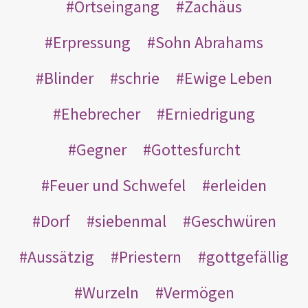
Ortseingang
Zachäus
Erpressung
Sohn Abrahams
Blinder
schrie
Ewige Leben
Ehebrecher
Erniedrigung
Gegner
Gottesfurcht
Feuer und Schwefel
erleiden
Dorf
siebenmal
Geschwüren
Aussätzig
Priestern
gottgefällig
Wurzeln
Vermögen