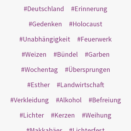
Deutschland
Erinnerung
Gedenken
Holocaust
Unabhängigkeit
Feuerwerk
Weizen
Bündel
Garben
Wochentag
Übersprungen
Esther
Landwirtschaft
Verkleidung
Alkohol
Befreiung
Lichter
Kerzen
Weihung
Makkabäer
Lichterfest