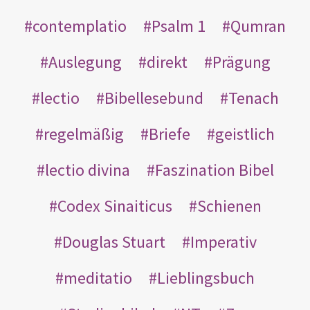
contemplatio
Psalm 1
Qumran
Auslegung
direkt
Prägung
lectio
Bibellesebund
Tenach
regelmäßig
Briefe
geistlich
lectio divina
Faszination Bibel
Codex Sinaiticus
Schienen
Douglas Stuart
Imperativ
meditatio
Lieblingsbuch