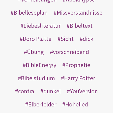
Bibelleseplan
Missverständnisse
Liebesliteratur
Bibeltext
Doro Platte
Sicht
dick
Übung
vorschreibend
BibleEnergy
Prophetie
Bibelstudium
Harry Potter
contra
dunkel
YouVersion
Elberfelder
Hohelied