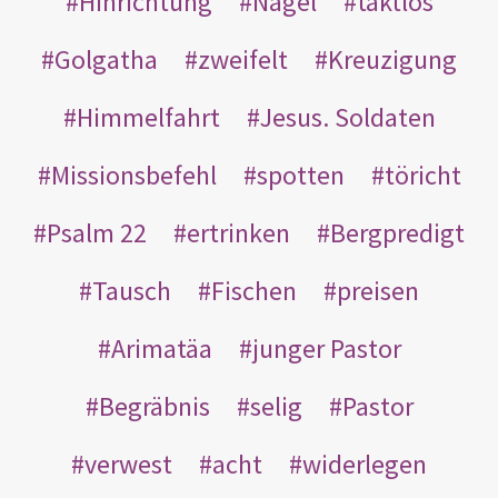
Hinrichtung
Nägel
taktlos
Golgatha
zweifelt
Kreuzigung
Himmelfahrt
Jesus. Soldaten
Missionsbefehl
spotten
töricht
Psalm 22
ertrinken
Bergpredigt
Tausch
Fischen
preisen
Arimatäa
junger Pastor
Begräbnis
selig
Pastor
verwest
acht
widerlegen