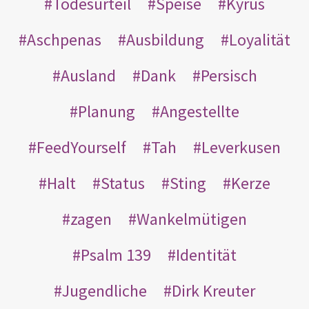
Todesurteil
Speise
Kyrus
Aschpenas
Ausbildung
Loyalität
Ausland
Dank
Persisch
Planung
Angestellte
FeedYourself
Tah
Leverkusen
Halt
Status
Sting
Kerze
zagen
Wankelmütigen
Psalm 139
Identität
Jugendliche
Dirk Kreuter