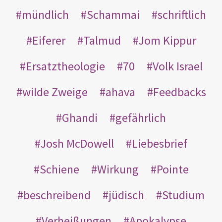
mündlich
Schammai
schriftlich
Eiferer
Talmud
Jom Kippur
Ersatztheologie
70
Volk Israel
wilde Zweige
ahava
Feedbacks
Ghandi
gefährlich
Josh McDowell
Liebesbrief
Schiene
Wirkung
Pointe
beschreibend
jüdisch
Studium
Verheißungen
Apokalypse