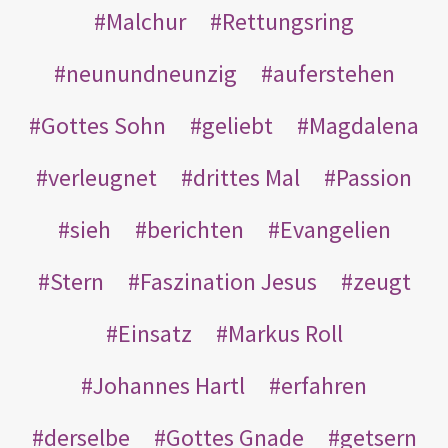
Malchur
Rettungsring
neunundneunzig
auferstehen
Gottes Sohn
geliebt
Magdalena
verleugnet
drittes Mal
Passion
sieh
berichten
Evangelien
Stern
Faszination Jesus
zeugt
Einsatz
Markus Roll
Johannes Hartl
erfahren
derselbe
Gottes Gnade
getsern