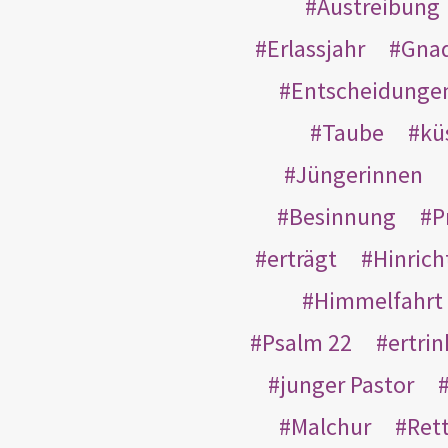
Austreibung
Erlassjahr
Gnad
Entscheidunge
Taube
kü
Jüngerinnen
Besinnung
P
erträgt
Hinric
Himmelfahrt
Psalm 22
ertri
junger Pastor
Malchur
Ret