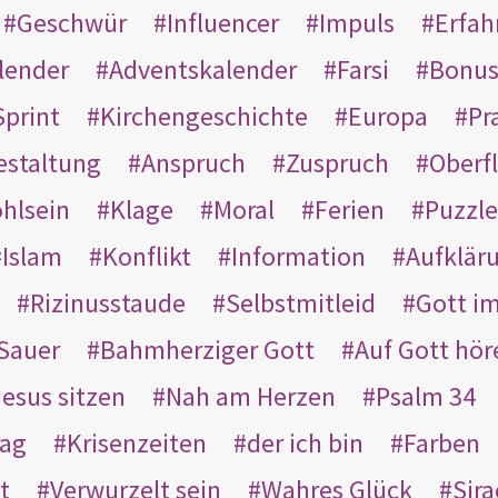
Geschwür
Influencer
Impuls
Erfah
lender
Adventskalender
Farsi
Bonu
Sprint
Kirchengeschichte
Europa
Pr
estaltung
Anspruch
Zuspruch
Oberfl
hlsein
Klage
Moral
Ferien
Puzzle
Islam
Konflikt
Information
Aufklär
Rizinusstaude
Selbstmitleid
Gott i
Sauer
Bahmherziger Gott
Auf Gott hör
Jesus sitzen
Nah am Herzen
Psalm 34
rag
Krisenzeiten
der ich bin
Farben
t
Verwurzelt sein
Wahres Glück
Sir