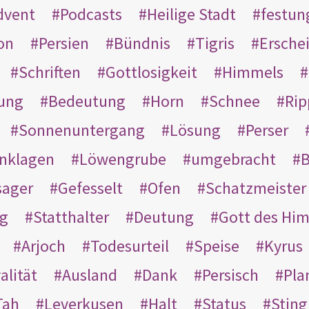
dvent
Podcasts
Heilige Stadt
festun
on
Persien
Bündnis
Tigris
Ersche
Schriften
Gottlosigkeit
Himmels
ung
Bedeutung
Horn
Schnee
Rip
Sonnenuntergang
Lösung
Perser
nklagen
Löwengrube
umgebracht
B
ager
Gefesselt
Ofen
Schatzmeister
g
Statthalter
Deutung
Gott des Hi
Arjoch
Todesurteil
Speise
Kyrus
alität
Ausland
Dank
Persisch
Pla
Tah
Leverkusen
Halt
Status
Sting