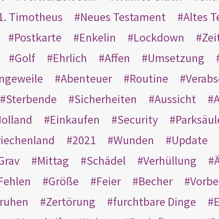
1. Timotheus
Neues Testament
Altes 
Postkarte
Enkelin
Lockdown
Zei
Golf
Ehrlich
Affen
Umsetzung
ngeweile
Abenteuer
Routine
Verab
Sterbende
Sicherheiten
Aussicht
A
olland
Einkaufen
Security
Parksäul
riechenland
2021
Wunden
Update
Grav
Mittag
Schädel
Verhüllung
Ä
Fehlen
Größe
Feier
Becher
Vorbe
ruhen
Zertörung
furchtbare Dinge
E