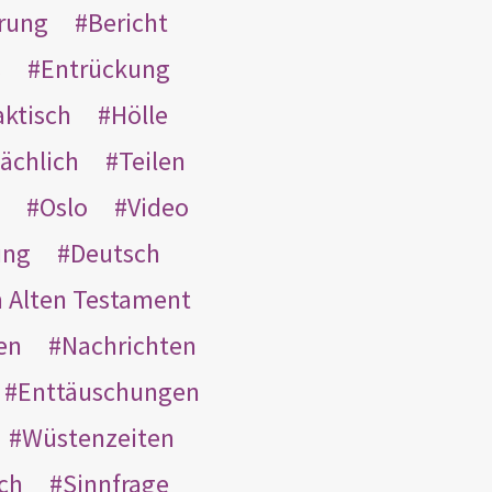
rung
Bericht
s
Entrückung
aktisch
Hölle
ächlich
Teilen
Oslo
Video
ung
Deutsch
m Alten Testament
en
Nachrichten
Enttäuschungen
Wüstenzeiten
ach
Sinnfrage