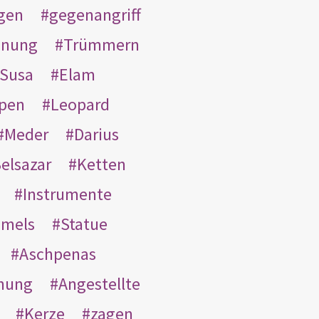
gen
gegenangriff
inung
Trümmern
Susa
Elam
pen
Leopard
Meder
Darius
elsazar
Ketten
Instrumente
mmels
Statue
Aschpenas
nung
Angestellte
Kerze
zagen