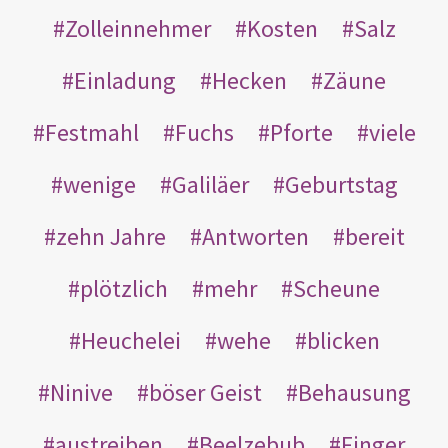
Zolleinnehmer
Kosten
Salz
Einladung
Hecken
Zäune
Festmahl
Fuchs
Pforte
viele
wenige
Galiläer
Geburtstag
zehn Jahre
Antworten
bereit
plötzlich
mehr
Scheune
Heuchelei
wehe
blicken
Ninive
böser Geist
Behausung
austreiben
Beelzebub
Finger