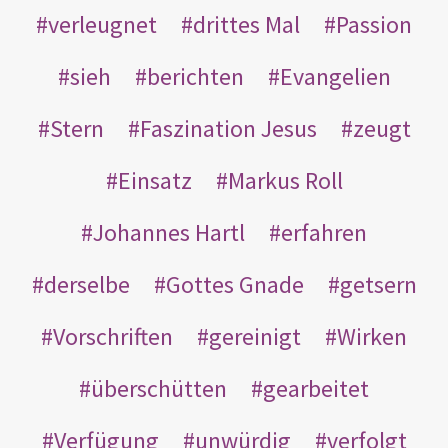
verleugnet
drittes Mal
Passion
sieh
berichten
Evangelien
Stern
Faszination Jesus
zeugt
Einsatz
Markus Roll
Johannes Hartl
erfahren
derselbe
Gottes Gnade
getsern
Vorschriften
gereinigt
Wirken
überschütten
gearbeitet
Verfügung
unwürdig
verfolgt