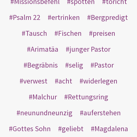
Missionsbefehl
spotten
töricht
Psalm 22
ertrinken
Bergpredigt
Tausch
Fischen
preisen
Arimatäa
junger Pastor
Begräbnis
selig
Pastor
verwest
acht
widerlegen
Malchur
Rettungsring
neunundneunzig
auferstehen
Gottes Sohn
geliebt
Magdalena