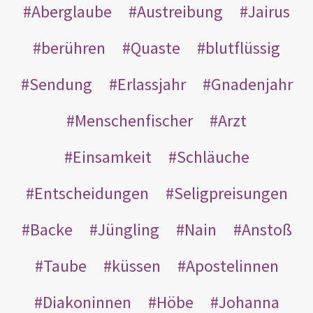
Aberglaube
Austreibung
Jairus
berühren
Quaste
blutflüssig
Sendung
Erlassjahr
Gnadenjahr
Menschenfischer
Arzt
Einsamkeit
Schläuche
Entscheidungen
Seligpreisungen
Backe
Jüngling
Nain
Anstoß
Taube
küssen
Apostelinnen
Diakoninnen
Höbe
Johanna