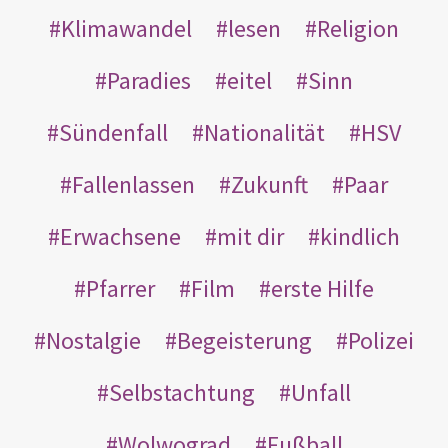
Klimawandel
lesen
Religion
Paradies
eitel
Sinn
Sündenfall
Nationalität
HSV
Fallenlassen
Zukunft
Paar
Erwachsene
mit dir
kindlich
Pfarrer
Film
erste Hilfe
Nostalgie
Begeisterung
Polizei
Selbstachtung
Unfall
Wolwograd
Fußball