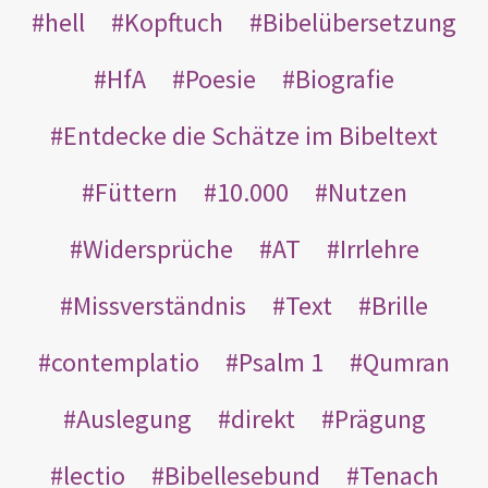
hell
Kopftuch
Bibelübersetzung
HfA
Poesie
Biografie
Entdecke die Schätze im Bibeltext
Füttern
10.000
Nutzen
Widersprüche
AT
Irrlehre
Missverständnis
Text
Brille
contemplatio
Psalm 1
Qumran
Auslegung
direkt
Prägung
lectio
Bibellesebund
Tenach