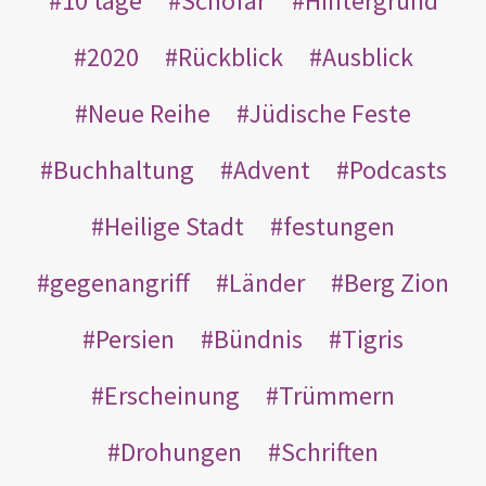
10 tage
Schofar
Hintergrund
2020
Rückblick
Ausblick
Neue Reihe
Jüdische Feste
Buchhaltung
Advent
Podcasts
Heilige Stadt
festungen
gegenangriff
Länder
Berg Zion
Persien
Bündnis
Tigris
Erscheinung
Trümmern
Drohungen
Schriften