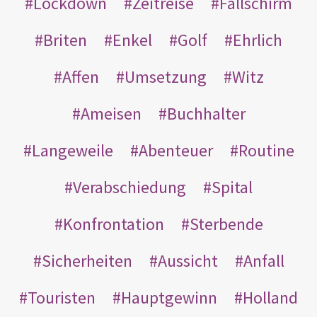
Lockdown
Zeitreise
Fallschirm
Briten
Enkel
Golf
Ehrlich
Affen
Umsetzung
Witz
Ameisen
Buchhalter
Langeweile
Abenteuer
Routine
Verabschiedung
Spital
Konfrontation
Sterbende
Sicherheiten
Aussicht
Anfall
Touristen
Hauptgewinn
Holland