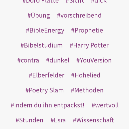
Doro Platte
Sicht
dick
Übung
vorschreibend
BibleEnergy
Prophetie
Bibelstudium
Harry Potter
contra
dunkel
YouVersion
Elberfelder
Hohelied
Poetry Slam
Methoden
indem du ihn entpackst!
wertvoll
Stunden
Esra
Wissenschaft