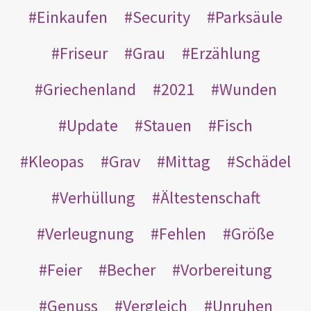
Einkaufen
Security
Parksäule
Friseur
Grau
Erzählung
Griechenland
2021
Wunden
Update
Stauen
Fisch
Kleopas
Grav
Mittag
Schädel
Verhüllung
Ältestenschaft
Verleugnung
Fehlen
Größe
Feier
Becher
Vorbereitung
Genuss
Vergleich
Unruhen