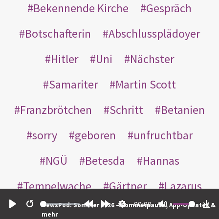
Bekennende Kirche
Gespräch
Botschafterin
Abschlussplädoyer
Hitler
Uni
Nächster
Samariter
Martin Scott
Franzbrötchen
Schritt
Betanien
sorry
geboren
unfruchtbar
NGÜ
Betesda
Hannas
Tempelwache
Gärtner
Lazarus
00:00
NewsPod: Sommer 2026 – Sommerpause, App-Updates &
Gottes
Bote
Nikodemus
Play
Restart
Rewind
Forward
Settings
Mute
Do
mehr