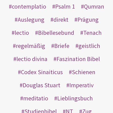
contemplatio
Psalm 1
Qumran
Auslegung
direkt
Prägung
lectio
Bibellesebund
Tenach
regelmäßig
Briefe
geistlich
lectio divina
Faszination Bibel
Codex Sinaiticus
Schienen
Douglas Stuart
Imperativ
meditatio
Lieblingsbuch
Studienbibel
NT
Zug