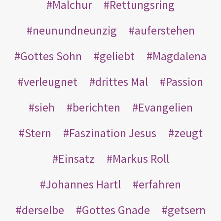
Malchur
Rettungsring
neunundneunzig
auferstehen
Gottes Sohn
geliebt
Magdalena
verleugnet
drittes Mal
Passion
sieh
berichten
Evangelien
Stern
Faszination Jesus
zeugt
Einsatz
Markus Roll
Johannes Hartl
erfahren
derselbe
Gottes Gnade
getsern