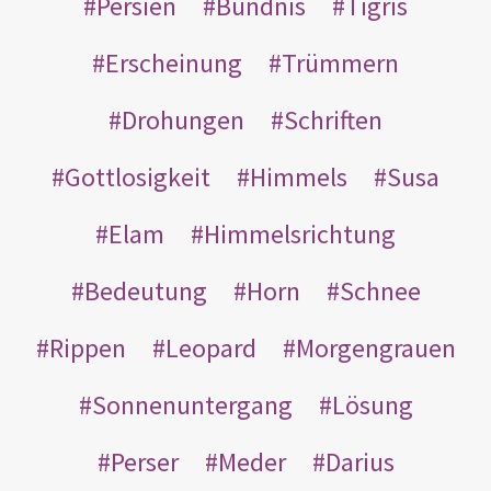
Persien
Bündnis
Tigris
Erscheinung
Trümmern
Drohungen
Schriften
Gottlosigkeit
Himmels
Susa
Elam
Himmelsrichtung
Bedeutung
Horn
Schnee
Rippen
Leopard
Morgengrauen
Sonnenuntergang
Lösung
Perser
Meder
Darius