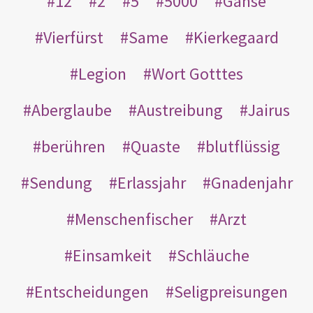
12
2
5
5000
Gänse
Vierfürst
Same
Kierkegaard
Legion
Wort Gotttes
Aberglaube
Austreibung
Jairus
berühren
Quaste
blutflüssig
Sendung
Erlassjahr
Gnadenjahr
Menschenfischer
Arzt
Einsamkeit
Schläuche
Entscheidungen
Seligpreisungen