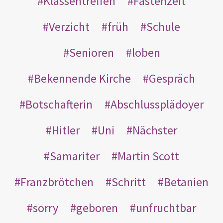
Klassentreffen
Fastenzeit
Verzicht
früh
Schule
Senioren
loben
Bekennende Kirche
Gespräch
Botschafterin
Abschlussplädoyer
Hitler
Uni
Nächster
Samariter
Martin Scott
Franzbrötchen
Schritt
Betanien
sorry
geboren
unfruchtbar