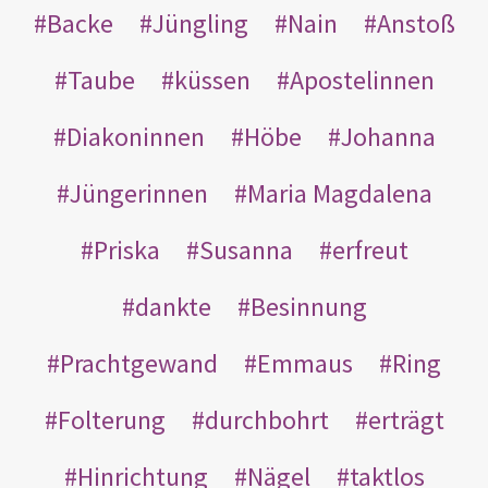
Backe
Jüngling
Nain
Anstoß
Taube
küssen
Apostelinnen
Diakoninnen
Höbe
Johanna
Jüngerinnen
Maria Magdalena
Priska
Susanna
erfreut
dankte
Besinnung
Prachtgewand
Emmaus
Ring
Folterung
durchbohrt
erträgt
Hinrichtung
Nägel
taktlos