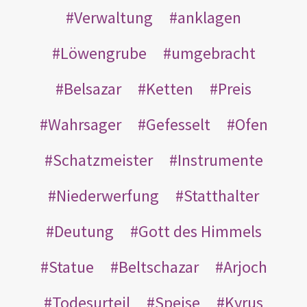
Verwaltung
anklagen
Löwengrube
umgebracht
Belsazar
Ketten
Preis
Wahrsager
Gefesselt
Ofen
Schatzmeister
Instrumente
Niederwerfung
Statthalter
Deutung
Gott des Himmels
Statue
Beltschazar
Arjoch
Todesurteil
Speise
Kyrus