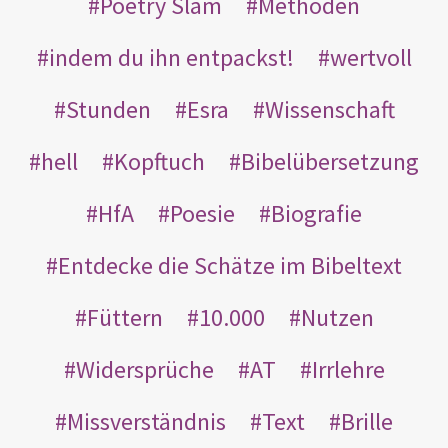
Poetry Slam
Methoden
indem du ihn entpackst!
wertvoll
Stunden
Esra
Wissenschaft
hell
Kopftuch
Bibelübersetzung
HfA
Poesie
Biografie
Entdecke die Schätze im Bibeltext
Füttern
10.000
Nutzen
Widersprüche
AT
Irrlehre
Missverständnis
Text
Brille