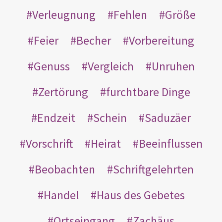
Verleugnung
Fehlen
Größe
Feier
Becher
Vorbereitung
Genuss
Vergleich
Unruhen
Zertörung
furchtbare Dinge
Endzeit
Schein
Saduzäer
Vorschrift
Heirat
Beeinflussen
Beobachten
Schriftgelehrten
Handel
Haus des Gebetes
Ortseingang
Zachäus