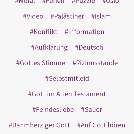
Moral
Ferien
Puzzle
Oslo
Video
Palästiner
Islam
Konflikt
Information
Aufklärung
Deutsch
Gottes Stimme
Rizinusstaude
Selbstmitleid
Gott im Alten Testament
Feindesliebe
Sauer
Bahmherziger Gott
Auf Gott hören