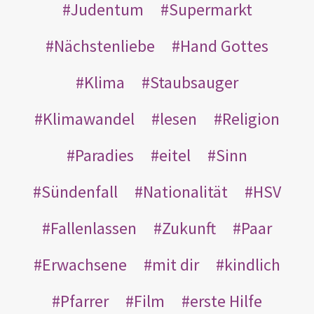
Judentum
Supermarkt
Nächstenliebe
Hand Gottes
Klima
Staubsauger
Klimawandel
lesen
Religion
Paradies
eitel
Sinn
Sündenfall
Nationalität
HSV
Fallenlassen
Zukunft
Paar
Erwachsene
mit dir
kindlich
Pfarrer
Film
erste Hilfe