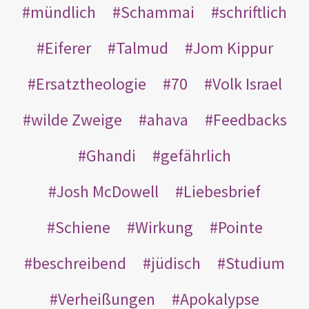
mündlich
Schammai
schriftlich
Eiferer
Talmud
Jom Kippur
Ersatztheologie
70
Volk Israel
wilde Zweige
ahava
Feedbacks
Ghandi
gefährlich
Josh McDowell
Liebesbrief
Schiene
Wirkung
Pointe
beschreibend
jüdisch
Studium
Verheißungen
Apokalypse