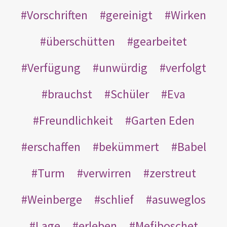
Vorschriften
gereinigt
Wirken
überschütten
gearbeitet
Verfügung
unwürdig
verfolgt
brauchst
Schüler
Eva
Freundlichkeit
Garten Eden
erschaffen
bekümmert
Babel
Turm
verwirren
zerstreut
Weinberge
schlief
asuweglos
Lage
erleben
Mefiboschet