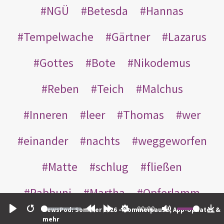
NGÜ
Betesda
Hannas
Tempelwache
Gärtner
Lazarus
Gottes
Bote
Nikodemus
Reben
Teich
Malchus
Inneren
leer
Thomas
wer
einander
nachts
weggeworfen
Matte
schlug
fließen
Rabbuni
Martha
Opferlamm
00:00
NewsPod: Sommer 2026 – Sommerpause, App-Updates &
gewaschen
gegeben
jüdischen
Play
Restart
Rewind
Forward
Settings
Mute
Do
mehr