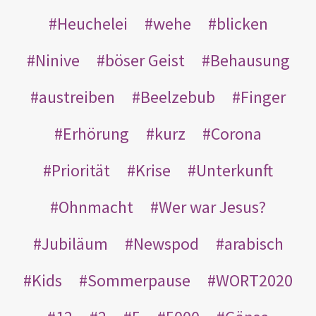
Heuchelei
wehe
blicken
Ninive
böser Geist
Behausung
austreiben
Beelzebub
Finger
Erhörung
kurz
Corona
Priorität
Krise
Unterkunft
Ohnmacht
Wer war Jesus?
Jubiläum
Newspod
arabisch
Kids
Sommerpause
WORT2020