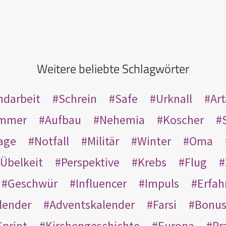
Weitere beliebte Schlagwörter
ndarbeit
Schrein
Safe
Urknall
Ar
mmer
Aufbau
Nehemia
Koscher
age
Notfall
Militär
Winter
Oma
Übelkeit
Perspektive
Krebs
Flug
Geschwür
Influencer
Impuls
Erfah
lender
Adventskalender
Farsi
Bonu
Sprint
Kirchengeschichte
Europa
Pr