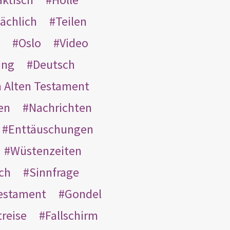
ächlich
Teilen
Oslo
Video
ung
Deutsch
m Alten Testament
en
Nachrichten
Enttäuschungen
Wüstenzeiten
ach
Sinnfrage
Testament
Gondel
treise
Fallschirm