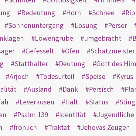
ung
Bedeutung
Horn
Schnee
Rip
Sonnenuntergang
Lösung
Perser
nklagen
Löwengrube
umgebracht
B
ager
Gefesselt
Ofen
Schatzmeister
g
Statthalter
Deutung
Gott des Hi
Arjoch
Todesurteil
Speise
Kyrus
alität
Ausland
Dank
Persisch
Pla
Tah
Leverkusen
Halt
Status
Sting
en
Psalm 139
Identität
Jugendliche
n
fröhlich
Traktat
Jehovas Zeugen