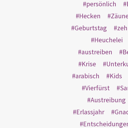
persönlich
Hecken
Zäun
Geburtstag
zeh
Heuchelei
austreiben
B
Krise
Unterk
arabisch
Kids
Vierfürst
S
Austreibung
Erlassjahr
Gnad
Entscheidunge