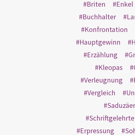
Briten
Enkel
Buchhalter
La
Konfrontation
Hauptgewinn
H
Erzählung
G
Kleopas
Verleugnung
Vergleich
Un
Saduzäe
Schriftgelehrt
Erpressung
So