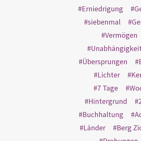
Erniedrigung
G
siebenmal
Ge
Vermögen
Unabhängigkei
Übersprungen
Lichter
Ke
7 Tage
Wo
Hintergrund
Buchhaltung
A
Länder
Berg Zi
Drohungen