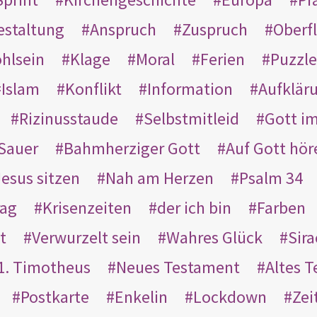
estaltung
Anspruch
Zuspruch
Oberfl
hlsein
Klage
Moral
Ferien
Puzzle
Islam
Konflikt
Information
Aufklär
Rizinusstaude
Selbstmitleid
Gott i
Sauer
Bahmherziger Gott
Auf Gott hör
Jesus sitzen
Nah am Herzen
Psalm 34
rag
Krisenzeiten
der ich bin
Farben
t
Verwurzelt sein
Wahres Glück
Sir
1. Timotheus
Neues Testament
Altes 
Postkarte
Enkelin
Lockdown
Zei