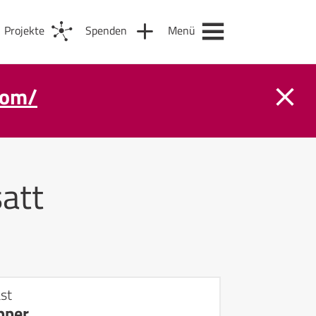
Projekte
Spenden
Menü
com/
att
st
pper