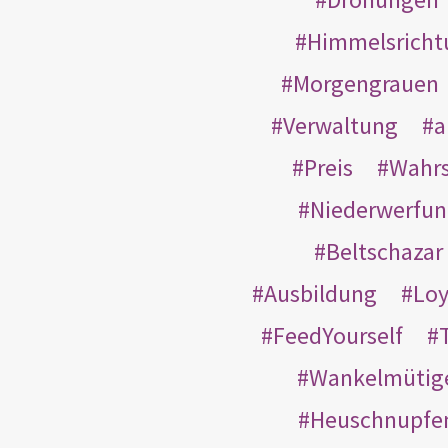
Himmelsricht
Morgengrauen
Verwaltung
a
Preis
Wahrs
Niederwerfun
Beltschazar
Ausbildung
Loy
FeedYourself
Wankelmütig
Heuschnupfe