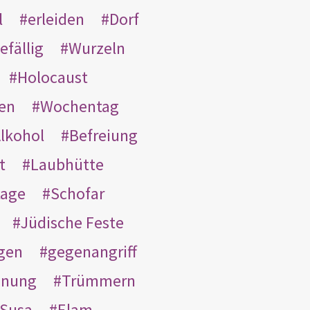
l
erleiden
Dorf
efällig
Wurzeln
Holocaust
en
Wochentag
lkohol
Befreiung
t
Laubhütte
tage
Schofar
Jüdische Feste
gen
gegenangriff
inung
Trümmern
Susa
Elam