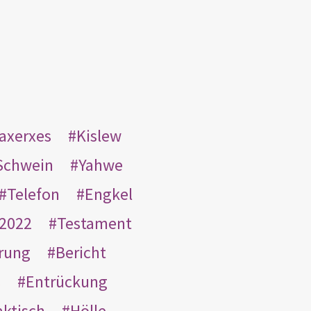
taxerxes
Kislew
Schwein
Yahwe
Telefon
Engkel
2022
Testament
rung
Bericht
s
Entrückung
aktisch
Hölle