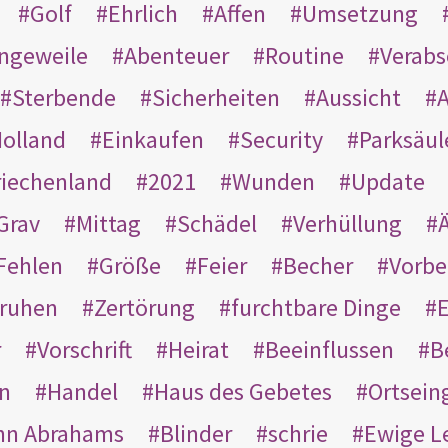
Golf
Ehrlich
Affen
Umsetzung
ngeweile
Abenteuer
Routine
Verab
Sterbende
Sicherheiten
Aussicht
A
olland
Einkaufen
Security
Parksäul
riechenland
2021
Wunden
Update
Grav
Mittag
Schädel
Verhüllung
Ä
Fehlen
Größe
Feier
Becher
Vorbe
ruhen
Zertörung
furchtbare Dinge
E
r
Vorschrift
Heirat
Beeinflussen
B
en
Handel
Haus des Gebetes
Ortsein
hn Abrahams
Blinder
schrie
Ewige L