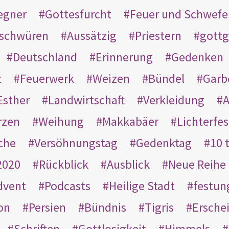
egner
Gottesfurcht
Feuer und Schwefe
schwüren
Aussätzig
Priestern
gottg
Deutschland
Erinnerung
Gedenken
t
Feuerwerk
Weizen
Bündel
Garb
Esther
Landwirtschaft
Verkleidung
A
rzen
Weihung
Makkabäer
Lichterfes
che
Versöhnungstag
Gedenktag
10 
2020
Rückblick
Ausblick
Neue Reihe
dvent
Podcasts
Heilige Stadt
festun
on
Persien
Bündnis
Tigris
Ersche
Schriften
Gottlosigkeit
Himmels