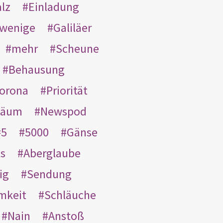
lz
Einladung
wenige
Galiläer
mehr
Scheune
Behausung
orona
Priorität
läum
Newspod
5
5000
Gänse
es
Aberglaube
ig
Sendung
mkeit
Schläuche
Nain
Anstoß