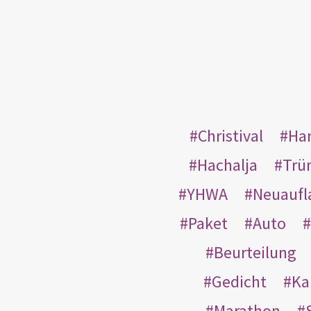
Christival
Ha
Hachalja
Trü
YHWA
Neuaufl
Paket
Auto
Beurteilung
Gedicht
Ka
Marathon