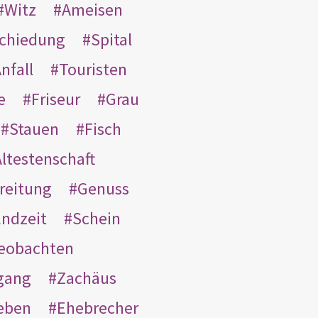
Witz
Ameisen
schiedung
Spital
nfall
Touristen
e
Friseur
Grau
Stauen
Fisch
ltestenschaft
reitung
Genuss
ndzeit
Schein
eobachten
gang
Zachäus
eben
Ehebrecher