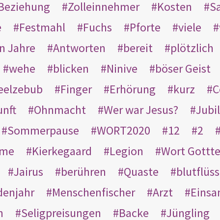
Beziehung
Zolleinnehmer
Kosten
Sa
e
Festmahl
Fuchs
Pforte
viele
n Jahre
Antworten
bereit
plötzlich
wehe
blicken
Ninive
böser Geist
eelzebub
Finger
Erhörung
kurz
C
unft
Ohnmacht
Wer war Jesus?
Jubi
Sommerpause
WORT2020
12
2
ame
Kierkegaard
Legion
Wort Gottt
Jairus
berühren
Quaste
blutflüss
enjahr
Menschenfischer
Arzt
Einsa
n
Seligpreisungen
Backe
Jüngling