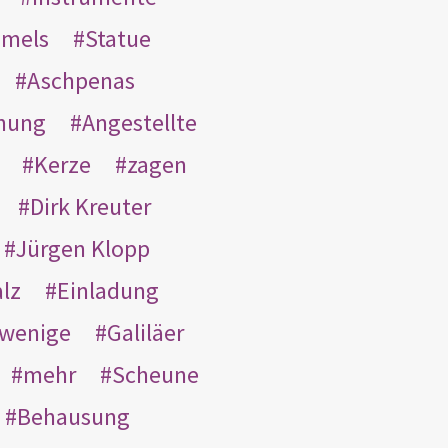
mmels
Statue
Aschpenas
nung
Angestellte
Kerze
zagen
Dirk Kreuter
Jürgen Klopp
lz
Einladung
wenige
Galiläer
mehr
Scheune
Behausung