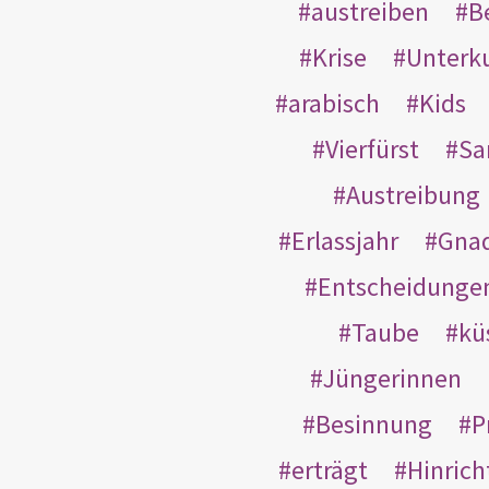
austreiben
B
Krise
Unterk
arabisch
Kids
Vierfürst
S
Austreibung
Erlassjahr
Gnad
Entscheidunge
Taube
kü
Jüngerinnen
Besinnung
P
erträgt
Hinric