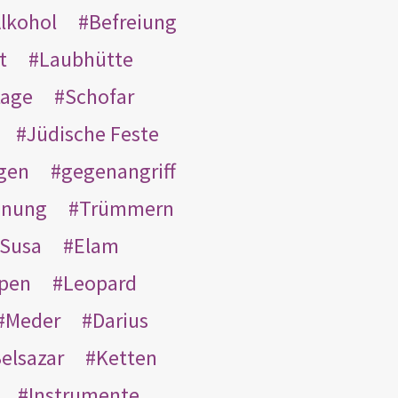
lkohol
Befreiung
t
Laubhütte
tage
Schofar
Jüdische Feste
gen
gegenangriff
inung
Trümmern
Susa
Elam
pen
Leopard
Meder
Darius
elsazar
Ketten
Instrumente