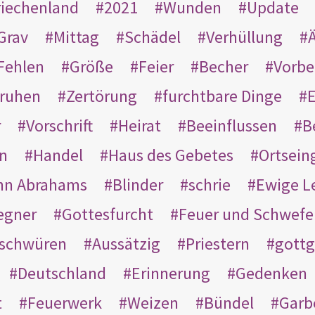
riechenland
2021
Wunden
Update
Grav
Mittag
Schädel
Verhüllung
Ä
Fehlen
Größe
Feier
Becher
Vorbe
ruhen
Zertörung
furchtbare Dinge
E
r
Vorschrift
Heirat
Beeinflussen
B
en
Handel
Haus des Gebetes
Ortsein
hn Abrahams
Blinder
schrie
Ewige L
egner
Gottesfurcht
Feuer und Schwefe
schwüren
Aussätzig
Priestern
gottg
Deutschland
Erinnerung
Gedenken
t
Feuerwerk
Weizen
Bündel
Garb