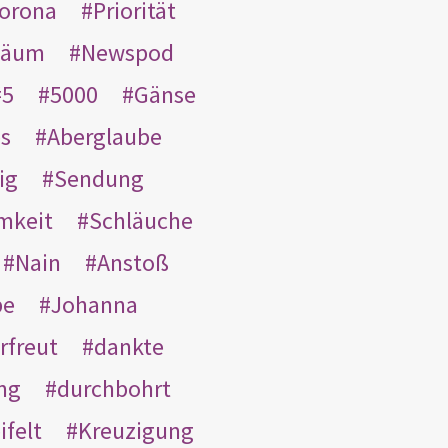
orona
Priorität
läum
Newspod
5
5000
Gänse
es
Aberglaube
ig
Sendung
mkeit
Schläuche
Nain
Anstoß
be
Johanna
rfreut
dankte
ng
durchbohrt
ifelt
Kreuzigung