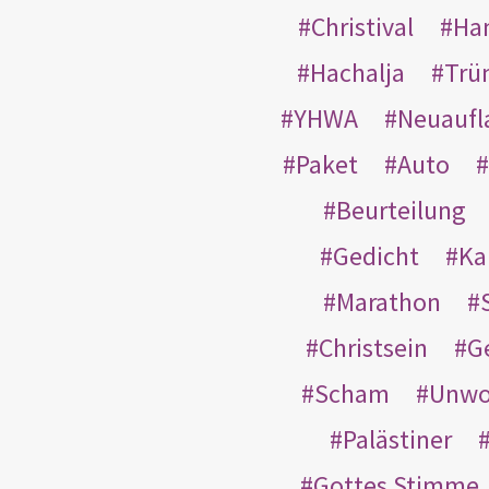
Christival
Ha
Hachalja
Trü
YHWA
Neuaufl
Paket
Auto
Beurteilung
Gedicht
Ka
Marathon
Christsein
G
Scham
Unwo
Palästiner
Gottes Stimme