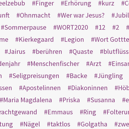
eelzebub
Finger
Erhörung
kurz
C
unft
Ohnmacht
Wer war Jesus?
Jubi
Sommerpause
WORT2020
12
2
ame
Kierkegaard
Legion
Wort Gottt
Jairus
berühren
Quaste
blutflüss
enjahr
Menschenfischer
Arzt
Einsa
n
Seligpreisungen
Backe
Jüngling
ssen
Apostelinnen
Diakoninnen
Hö
Maria Magdalena
Priska
Susanna
e
rachtgewand
Emmaus
Ring
Folteru
htung
Nägel
taktlos
Golgatha
zwe