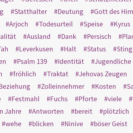
g
Statthalter
Deutung
Gott des Hi
Arjoch
Todesurteil
Speise
Kyrus
alität
Ausland
Dank
Persisch
Pla
Tah
Leverkusen
Halt
Status
Sting
en
Psalm 139
Identität
Jugendliche
n
fröhlich
Traktat
Jehovas Zeugen
Beziehung
Zolleinnehmer
Kosten
Sa
e
Festmahl
Fuchs
Pforte
viele
n Jahre
Antworten
bereit
plötzlich
wehe
blicken
Ninive
böser Geist