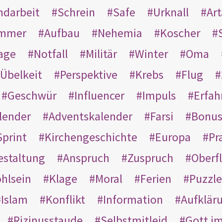
ndarbeit
Schrein
Safe
Urknall
Ar
mmer
Aufbau
Nehemia
Koscher
age
Notfall
Militär
Winter
Oma
Übelkeit
Perspektive
Krebs
Flug
Geschwür
Influencer
Impuls
Erfah
lender
Adventskalender
Farsi
Bonu
Sprint
Kirchengeschichte
Europa
Pr
estaltung
Anspruch
Zuspruch
Oberfl
hlsein
Klage
Moral
Ferien
Puzzle
Islam
Konflikt
Information
Aufklär
Rizinusstaude
Selbstmitleid
Gott i