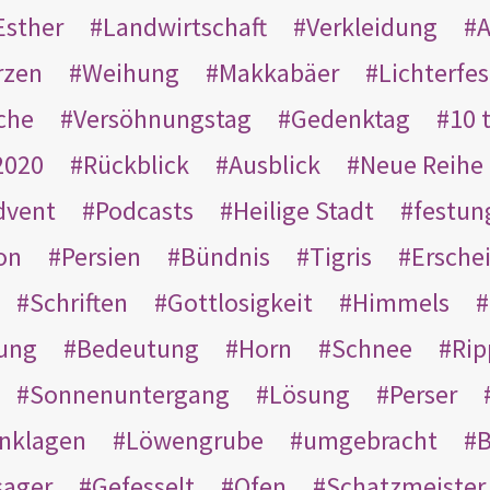
Esther
Landwirtschaft
Verkleidung
A
rzen
Weihung
Makkabäer
Lichterfes
che
Versöhnungstag
Gedenktag
10 
2020
Rückblick
Ausblick
Neue Reihe
dvent
Podcasts
Heilige Stadt
festun
on
Persien
Bündnis
Tigris
Ersche
Schriften
Gottlosigkeit
Himmels
ung
Bedeutung
Horn
Schnee
Rip
Sonnenuntergang
Lösung
Perser
nklagen
Löwengrube
umgebracht
B
ager
Gefesselt
Ofen
Schatzmeister