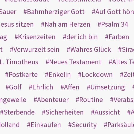
Sauer
Bahmherziger Gott
Auf Gott hör
Jesus sitzen
Nah am Herzen
Psalm 34
rag
Krisenzeiten
der ich bin
Farben
t
Verwurzelt sein
Wahres Glück
Sir
1. Timotheus
Neues Testament
Altes 
Postkarte
Enkelin
Lockdown
Zei
Golf
Ehrlich
Affen
Umsetzung
ngeweile
Abenteuer
Routine
Verab
Sterbende
Sicherheiten
Aussicht
A
olland
Einkaufen
Security
Parksäul