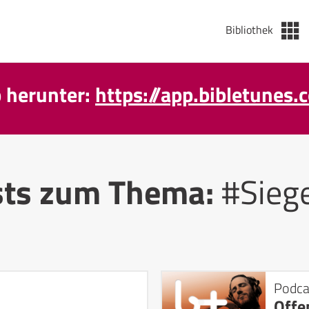
Bibliothek
p herunter:
https://app.bibletunes.
sts zum Thema:
#Sieg
Podca
Offe