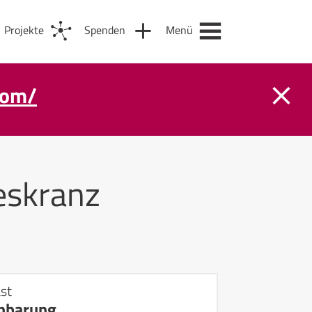
Projekte
Spenden
Menü
com/
eskranz
st
nbarung