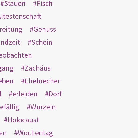
Stauen
Fisch
ltestenschaft
reitung
Genuss
ndzeit
Schein
eobachten
gang
Zachäus
eben
Ehebrecher
l
erleiden
Dorf
efällig
Wurzeln
Holocaust
en
Wochentag