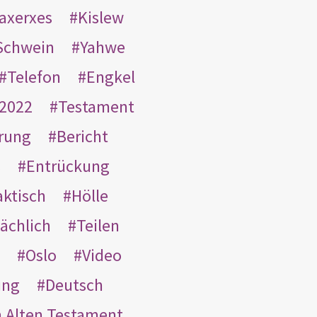
taxerxes
Kislew
Schwein
Yahwe
Telefon
Engkel
2022
Testament
rung
Bericht
s
Entrückung
aktisch
Hölle
ächlich
Teilen
Oslo
Video
ung
Deutsch
m Alten Testament