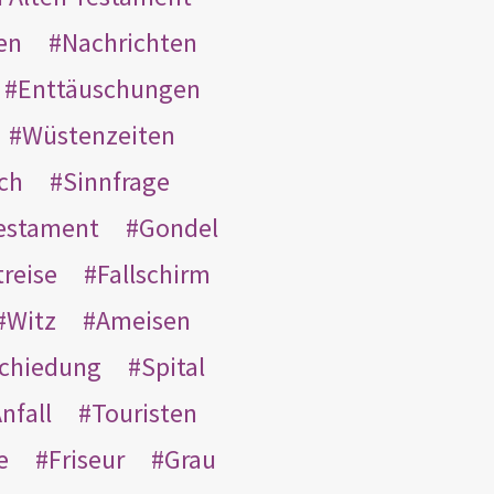
en
Nachrichten
Enttäuschungen
Wüstenzeiten
ach
Sinnfrage
Testament
Gondel
treise
Fallschirm
Witz
Ameisen
schiedung
Spital
nfall
Touristen
e
Friseur
Grau