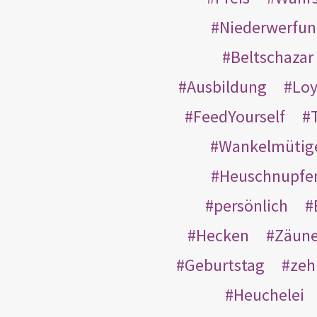
Niederwerfun
Beltschazar
Ausbildung
Loy
FeedYourself
Wankelmütig
Heuschnupfe
persönlich
Hecken
Zäun
Geburtstag
zeh
Heuchelei