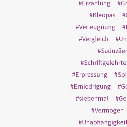
Erzählung
G
Kleopas
Verleugnung
Vergleich
Un
Saduzäe
Schriftgelehrt
Erpressung
So
Erniedrigung
G
siebenmal
Ge
Vermögen
Unabhängigkei