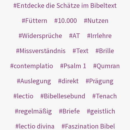
Entdecke die Schätze im Bibeltext
Füttern
10.000
Nutzen
Widersprüche
AT
Irrlehre
Missverständnis
Text
Brille
contemplatio
Psalm 1
Qumran
Auslegung
direkt
Prägung
lectio
Bibellesebund
Tenach
regelmäßig
Briefe
geistlich
lectio divina
Faszination Bibel