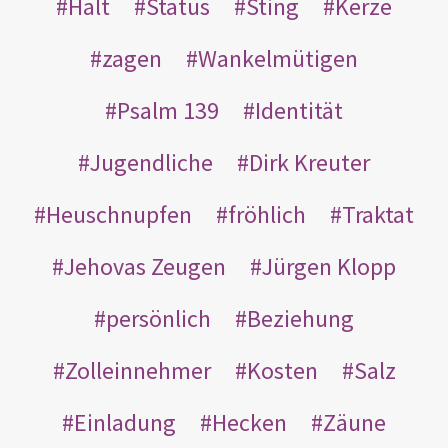
Halt
Status
Sting
Kerze
zagen
Wankelmütigen
Psalm 139
Identität
Jugendliche
Dirk Kreuter
Heuschnupfen
fröhlich
Traktat
Jehovas Zeugen
Jürgen Klopp
persönlich
Beziehung
Zolleinnehmer
Kosten
Salz
Einladung
Hecken
Zäune