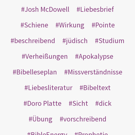
Josh McDowell
Liebesbrief
Schiene
Wirkung
Pointe
beschreibend
jüdisch
Studium
Verheißungen
Apokalypse
Bibelleseplan
Missverständnisse
Liebesliteratur
Bibeltext
Doro Platte
Sicht
dick
Übung
vorschreibend
BibleEnergy
Prophetie