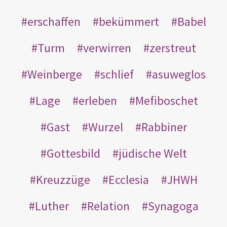
erschaffen
bekümmert
Babel
Turm
verwirren
zerstreut
Weinberge
schlief
asuweglos
Lage
erleben
Mefiboschet
Gast
Wurzel
Rabbiner
Gottesbild
jüdische Welt
Kreuzzüge
Ecclesia
JHWH
Luther
Relation
Synagoga