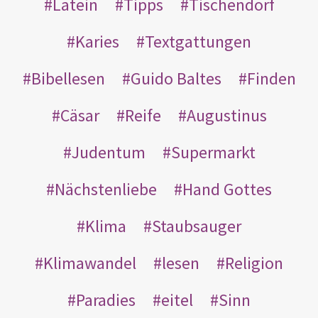
Latein
Tipps
Tischendorf
Karies
Textgattungen
Bibellesen
Guido Baltes
Finden
Cäsar
Reife
Augustinus
Judentum
Supermarkt
Nächstenliebe
Hand Gottes
Klima
Staubsauger
Klimawandel
lesen
Religion
Paradies
eitel
Sinn