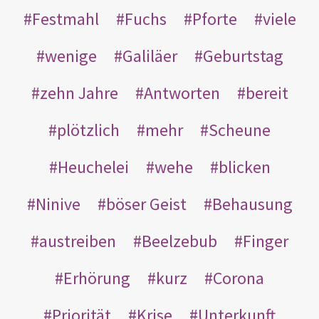
Festmahl
Fuchs
Pforte
viele
wenige
Galiläer
Geburtstag
zehn Jahre
Antworten
bereit
plötzlich
mehr
Scheune
Heuchelei
wehe
blicken
Ninive
böser Geist
Behausung
austreiben
Beelzebub
Finger
Erhörung
kurz
Corona
Priorität
Krise
Unterkunft