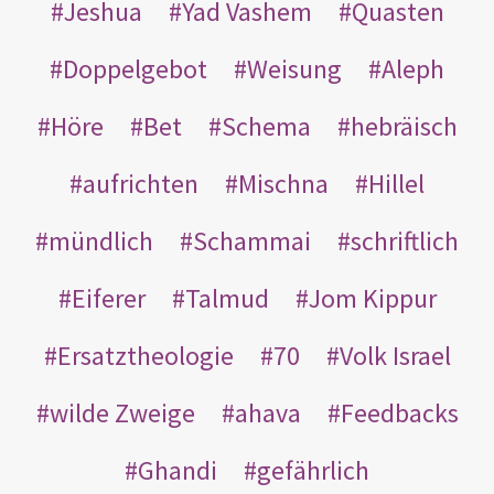
Jeshua
Yad Vashem
Quasten
Doppelgebot
Weisung
Aleph
Höre
Bet
Schema
hebräisch
aufrichten
Mischna
Hillel
mündlich
Schammai
schriftlich
Eiferer
Talmud
Jom Kippur
Ersatztheologie
70
Volk Israel
wilde Zweige
ahava
Feedbacks
Ghandi
gefährlich