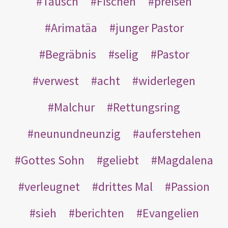
Tausch
Fischen
preisen
Arimatäa
junger Pastor
Begräbnis
selig
Pastor
verwest
acht
widerlegen
Malchur
Rettungsring
neunundneunzig
auferstehen
Gottes Sohn
geliebt
Magdalena
verleugnet
drittes Mal
Passion
sieh
berichten
Evangelien