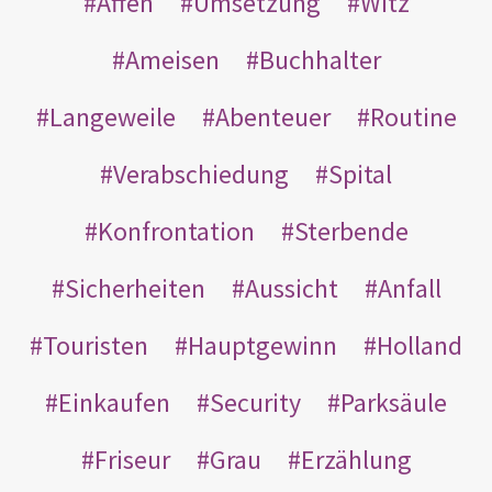
Affen
Umsetzung
Witz
Ameisen
Buchhalter
Langeweile
Abenteuer
Routine
Verabschiedung
Spital
Konfrontation
Sterbende
Sicherheiten
Aussicht
Anfall
Touristen
Hauptgewinn
Holland
Einkaufen
Security
Parksäule
Friseur
Grau
Erzählung