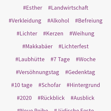
Esther
Landwirtschaft
Verkleidung
Alkohol
Befreiung
Lichter
Kerzen
Weihung
Makkabäer
Lichterfest
Laubhütte
7 Tage
Woche
Versöhnungstag
Gedenktag
10 tage
Schofar
Hintergrund
2020
Rückblick
Ausblick
Neue Reihe
Jüdische Feste