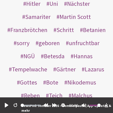
Hitler
Uni
Nächster
Samariter
Martin Scott
Franzbrötchen
Schritt
Betanien
sorry
geboren
unfruchtbar
NGÜ
Betesda
Hannas
Tempelwache
Gärtner
Lazarus
Gottes
Bote
Nikodemus
Reben
Teich
Malchus
00:00
NewsPod: Sommer 2026 – Sommerpause, App-Updates &
Inneren
leer
Thomas
wer
Play
Restart
Rewind
Forward
Settings
Mute
Do
mehr