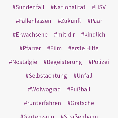
Sündenfall
Nationalität
HSV
Fallenlassen
Zukunft
Paar
Erwachsene
mit dir
kindlich
Pfarrer
Film
erste Hilfe
Nostalgie
Begeisterung
Polizei
Selbstachtung
Unfall
Wolwograd
Fußball
runterfahren
Grätsche
Gartenzaun
Straßenbahn