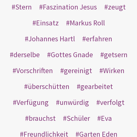
Stern
Faszination Jesus
zeugt
Einsatz
Markus Roll
Johannes Hartl
erfahren
derselbe
Gottes Gnade
getsern
Vorschriften
gereinigt
Wirken
überschütten
gearbeitet
Verfügung
unwürdig
verfolgt
brauchst
Schüler
Eva
Freundlichkeit
Garten Eden