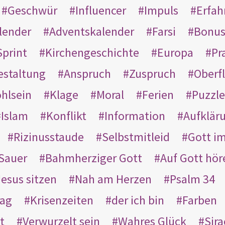
Geschwür
Influencer
Impuls
Erfah
lender
Adventskalender
Farsi
Bonu
Sprint
Kirchengeschichte
Europa
Pr
estaltung
Anspruch
Zuspruch
Oberfl
hlsein
Klage
Moral
Ferien
Puzzle
Islam
Konflikt
Information
Aufklär
Rizinusstaude
Selbstmitleid
Gott i
Sauer
Bahmherziger Gott
Auf Gott hör
Jesus sitzen
Nah am Herzen
Psalm 34
rag
Krisenzeiten
der ich bin
Farben
t
Verwurzelt sein
Wahres Glück
Sir