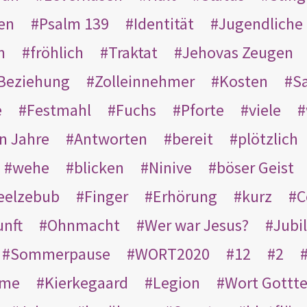
en
Psalm 139
Identität
Jugendliche
n
fröhlich
Traktat
Jehovas Zeugen
Beziehung
Zolleinnehmer
Kosten
Sa
e
Festmahl
Fuchs
Pforte
viele
n Jahre
Antworten
bereit
plötzlich
wehe
blicken
Ninive
böser Geist
eelzebub
Finger
Erhörung
kurz
C
unft
Ohnmacht
Wer war Jesus?
Jubi
Sommerpause
WORT2020
12
2
ame
Kierkegaard
Legion
Wort Gottt