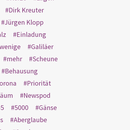
Dirk Kreuter
Jürgen Klopp
lz
Einladung
wenige
Galiläer
mehr
Scheune
Behausung
orona
Priorität
läum
Newspod
5
5000
Gänse
es
Aberglaube