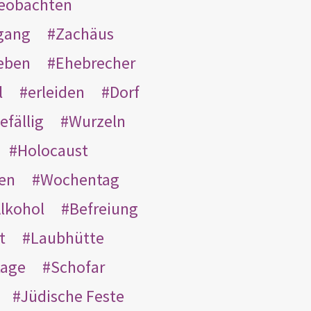
eobachten
gang
Zachäus
eben
Ehebrecher
l
erleiden
Dorf
efällig
Wurzeln
Holocaust
en
Wochentag
lkohol
Befreiung
t
Laubhütte
tage
Schofar
Jüdische Feste