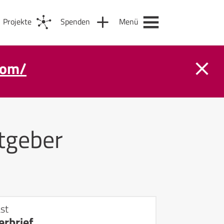
Projekte
Spenden
Menü
com/
tgeber
st
rbrief