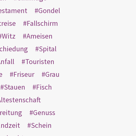
Testament
Gondel
treise
Fallschirm
Witz
Ameisen
schiedung
Spital
nfall
Touristen
e
Friseur
Grau
Stauen
Fisch
ltestenschaft
reitung
Genuss
ndzeit
Schein