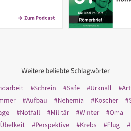
Zum Podcast
Weitere beliebte Schlagwörter
ndarbeit
Schrein
Safe
Urknall
Ar
mmer
Aufbau
Nehemia
Koscher
age
Notfall
Militär
Winter
Oma
Übelkeit
Perspektive
Krebs
Flug