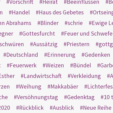
r
Vorschrift
Heirat
Beeinflussen
B
en
Handel
Haus des Gebetes
Ortsein
hn Abrahams
Blinder
schrie
Ewige L
egner
Gottesfurcht
Feuer und Schwefe
schwüren
Aussätzig
Priestern
gottg
Deutschland
Erinnerung
Gedenken
t
Feuerwerk
Weizen
Bündel
Garb
Esther
Landwirtschaft
Verkleidung
A
rzen
Weihung
Makkabäer
Lichterfes
che
Versöhnungstag
Gedenktag
10 
2020
Rückblick
Ausblick
Neue Reihe