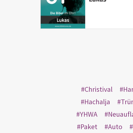
Christival
Ha
Hachalja
Trü
YHWA
Neuaufl
Paket
Auto