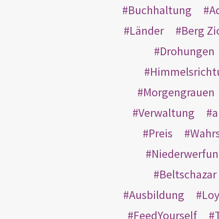
Buchhaltung
A
Länder
Berg Zi
Drohungen
Himmelsricht
Morgengrauen
Verwaltung
a
Preis
Wahrs
Niederwerfun
Beltschazar
Ausbildung
Loy
FeedYourself