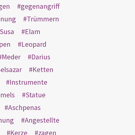
gen
gegenangriff
inung
Trümmern
Susa
Elam
pen
Leopard
Meder
Darius
elsazar
Ketten
Instrumente
mmels
Statue
Aschpenas
nung
Angestellte
Kerze
zagen