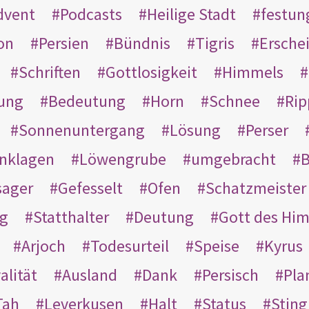
dvent
Podcasts
Heilige Stadt
festun
on
Persien
Bündnis
Tigris
Ersche
Schriften
Gottlosigkeit
Himmels
ung
Bedeutung
Horn
Schnee
Rip
Sonnenuntergang
Lösung
Perser
nklagen
Löwengrube
umgebracht
B
ager
Gefesselt
Ofen
Schatzmeister
g
Statthalter
Deutung
Gott des Hi
Arjoch
Todesurteil
Speise
Kyrus
alität
Ausland
Dank
Persisch
Pla
Tah
Leverkusen
Halt
Status
Sting