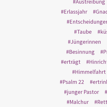
Austreibung
Erlassjahr
Gnad
Entscheidunge
Taube
kü
Jüngerinnen
Besinnung
P
erträgt
Hinric
Himmelfahrt
Psalm 22
ertri
junger Pastor
Malchur
Ret