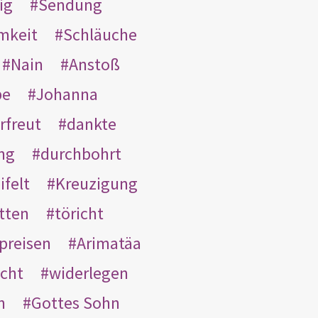
ig
Sendung
mkeit
Schläuche
Nain
Anstoß
be
Johanna
rfreut
dankte
ng
durchbohrt
ifelt
Kreuzigung
tten
töricht
preisen
Arimatäa
cht
widerlegen
n
Gottes Sohn