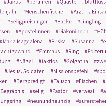
Jairus
berühren
Quaste
blutflüss
enjahr
Menschenfischer
Arzt
Einsa
n
Seligpreisungen
Backe
Jüngling
ssen
Apostelinnen
Diakoninnen
Hö
Maria Magdalena
Priska
Susanna
e
rachtgewand
Emmaus
Ring
Folteru
htung
Nägel
taktlos
Golgatha
zwe
Jesus. Soldaten
Missionsbefehl
spo
nken
Bergpredigt
Tausch
Fischen
Begräbnis
selig
Pastor
verwest
a
tungsring
neunundneunzig
auferstehe