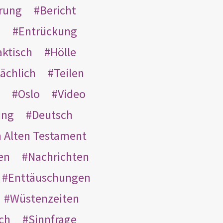
rung
Bericht
s
Entrückung
aktisch
Hölle
ächlich
Teilen
Oslo
Video
ung
Deutsch
m Alten Testament
en
Nachrichten
Enttäuschungen
Wüstenzeiten
ach
Sinnfrage