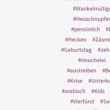
Wankelmütig
Heuschnupfe
persönlich
Hecken
Zäun
Geburtstag
zeh
Heuchelei
austreiben
B
Krise
Unterk
arabisch
Kids
Vierfürst
S