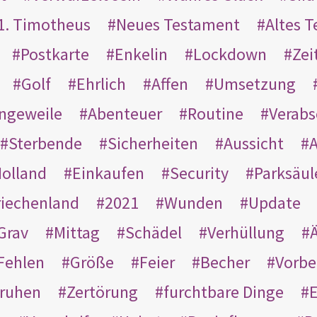
1. Timotheus
Neues Testament
Altes 
Postkarte
Enkelin
Lockdown
Zei
Golf
Ehrlich
Affen
Umsetzung
ngeweile
Abenteuer
Routine
Verab
Sterbende
Sicherheiten
Aussicht
A
olland
Einkaufen
Security
Parksäul
riechenland
2021
Wunden
Update
Grav
Mittag
Schädel
Verhüllung
Ä
Fehlen
Größe
Feier
Becher
Vorbe
ruhen
Zertörung
furchtbare Dinge
E