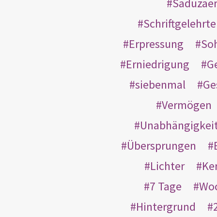
Saduzäe
Schriftgelehrt
Erpressung
So
Erniedrigung
G
siebenmal
Ge
Vermögen
Unabhängigkei
Übersprungen
Lichter
Ke
7 Tage
Wo
Hintergrund