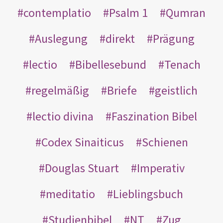
contemplatio
Psalm 1
Qumran
Auslegung
direkt
Prägung
lectio
Bibellesebund
Tenach
regelmäßig
Briefe
geistlich
lectio divina
Faszination Bibel
Codex Sinaiticus
Schienen
Douglas Stuart
Imperativ
meditatio
Lieblingsbuch
Studienbibel
NT
Zug