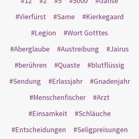
12
2
5
5000
Gänse
Vierfürst
Same
Kierkegaard
Legion
Wort Gotttes
Aberglaube
Austreibung
Jairus
berühren
Quaste
blutflüssig
Sendung
Erlassjahr
Gnadenjahr
Menschenfischer
Arzt
Einsamkeit
Schläuche
Entscheidungen
Seligpreisungen