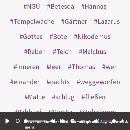
NGÜ
Betesda
Hannas
Tempelwache
Gärtner
Lazarus
Gottes
Bote
Nikodemus
Reben
Teich
Malchus
Inneren
leer
Thomas
wer
einander
nachts
weggeworfen
Matte
schlug
fließen
Rabbuni
Martha
Opferlamm
00:00
NewsPod: Sommer 2026 – Sommerpause, App-Updates &
gewaschen
gegeben
jüdischen
Play
Restart
Rewind
Forward
Settings
Mute
Do
mehr