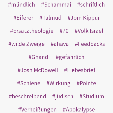
mündlich
Schammai
schriftlich
Eiferer
Talmud
Jom Kippur
Ersatztheologie
70
Volk Israel
wilde Zweige
ahava
Feedbacks
Ghandi
gefährlich
Josh McDowell
Liebesbrief
Schiene
Wirkung
Pointe
beschreibend
jüdisch
Studium
Verheißungen
Apokalypse