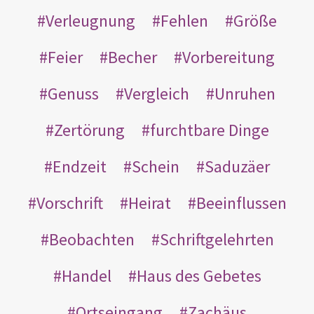
Verleugnung
Fehlen
Größe
Feier
Becher
Vorbereitung
Genuss
Vergleich
Unruhen
Zertörung
furchtbare Dinge
Endzeit
Schein
Saduzäer
Vorschrift
Heirat
Beeinflussen
Beobachten
Schriftgelehrten
Handel
Haus des Gebetes
Ortseingang
Zachäus