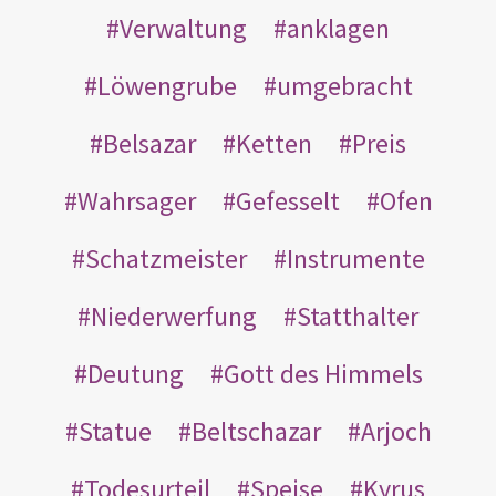
Verwaltung
anklagen
Löwengrube
umgebracht
Belsazar
Ketten
Preis
Wahrsager
Gefesselt
Ofen
Schatzmeister
Instrumente
Niederwerfung
Statthalter
Deutung
Gott des Himmels
Statue
Beltschazar
Arjoch
Todesurteil
Speise
Kyrus