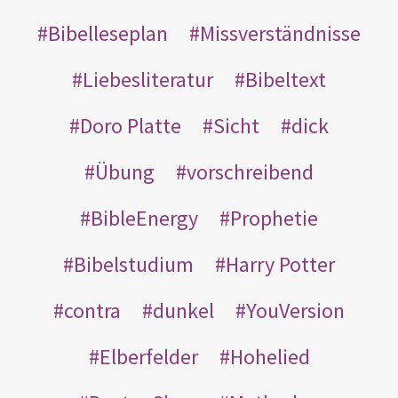
Bibelleseplan
Missverständnisse
Liebesliteratur
Bibeltext
Doro Platte
Sicht
dick
Übung
vorschreibend
BibleEnergy
Prophetie
Bibelstudium
Harry Potter
contra
dunkel
YouVersion
Elberfelder
Hohelied