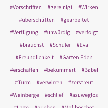
Vorschriften
gereinigt
Wirken
überschütten
gearbeitet
Verfügung
unwürdig
verfolgt
brauchst
Schüler
Eva
Freundlichkeit
Garten Eden
erschaffen
bekümmert
Babel
Turm
verwirren
zerstreut
Weinberge
schlief
asuweglos
Lage
erleben
Mefiboschet