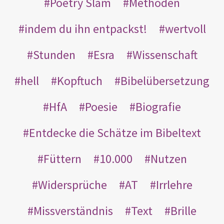
Poetry Slam
Methoden
indem du ihn entpackst!
wertvoll
Stunden
Esra
Wissenschaft
hell
Kopftuch
Bibelübersetzung
HfA
Poesie
Biografie
Entdecke die Schätze im Bibeltext
Füttern
10.000
Nutzen
Widersprüche
AT
Irrlehre
Missverständnis
Text
Brille