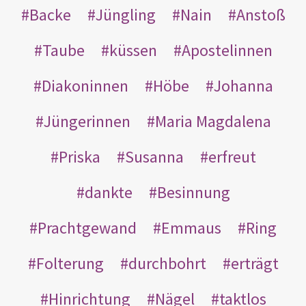
Backe
Jüngling
Nain
Anstoß
Taube
küssen
Apostelinnen
Diakoninnen
Höbe
Johanna
Jüngerinnen
Maria Magdalena
Priska
Susanna
erfreut
dankte
Besinnung
Prachtgewand
Emmaus
Ring
Folterung
durchbohrt
erträgt
Hinrichtung
Nägel
taktlos