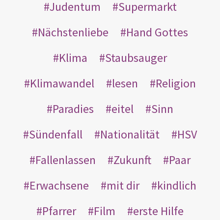
Judentum
Supermarkt
Nächstenliebe
Hand Gottes
Klima
Staubsauger
Klimawandel
lesen
Religion
Paradies
eitel
Sinn
Sündenfall
Nationalität
HSV
Fallenlassen
Zukunft
Paar
Erwachsene
mit dir
kindlich
Pfarrer
Film
erste Hilfe