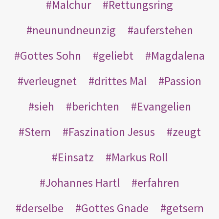
Malchur
Rettungsring
neunundneunzig
auferstehen
Gottes Sohn
geliebt
Magdalena
verleugnet
drittes Mal
Passion
sieh
berichten
Evangelien
Stern
Faszination Jesus
zeugt
Einsatz
Markus Roll
Johannes Hartl
erfahren
derselbe
Gottes Gnade
getsern