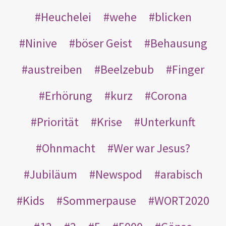
Heuchelei
wehe
blicken
Ninive
böser Geist
Behausung
austreiben
Beelzebub
Finger
Erhörung
kurz
Corona
Priorität
Krise
Unterkunft
Ohnmacht
Wer war Jesus?
Jubiläum
Newspod
arabisch
Kids
Sommerpause
WORT2020