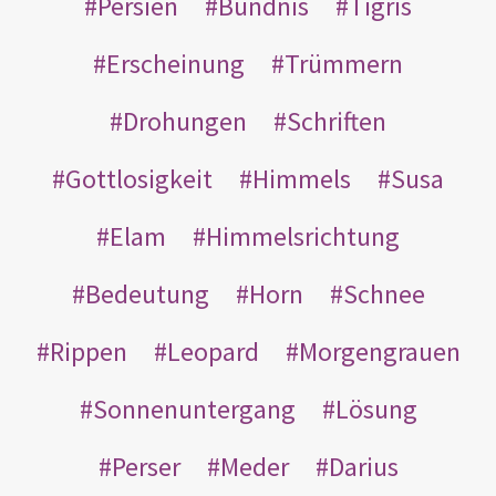
Persien
Bündnis
Tigris
Erscheinung
Trümmern
Drohungen
Schriften
Gottlosigkeit
Himmels
Susa
Elam
Himmelsrichtung
Bedeutung
Horn
Schnee
Rippen
Leopard
Morgengrauen
Sonnenuntergang
Lösung
Perser
Meder
Darius