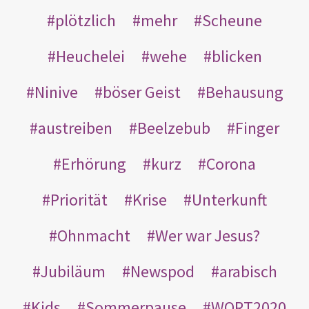
plötzlich
mehr
Scheune
Heuchelei
wehe
blicken
Ninive
böser Geist
Behausung
austreiben
Beelzebub
Finger
Erhörung
kurz
Corona
Priorität
Krise
Unterkunft
Ohnmacht
Wer war Jesus?
Jubiläum
Newspod
arabisch
Kids
Sommerpause
WORT2020