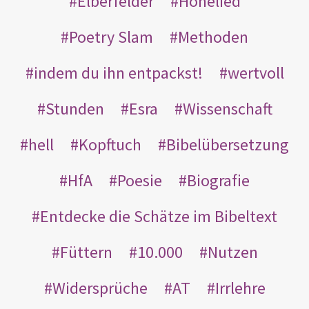
Elberfelder
Hohelied
Poetry Slam
Methoden
indem du ihn entpackst!
wertvoll
Stunden
Esra
Wissenschaft
hell
Kopftuch
Bibelübersetzung
HfA
Poesie
Biografie
Entdecke die Schätze im Bibeltext
Füttern
10.000
Nutzen
Widersprüche
AT
Irrlehre