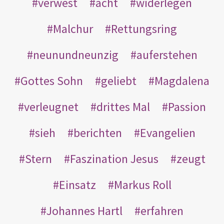
verwest
acht
widerlegen
Malchur
Rettungsring
neunundneunzig
auferstehen
Gottes Sohn
geliebt
Magdalena
verleugnet
drittes Mal
Passion
sieh
berichten
Evangelien
Stern
Faszination Jesus
zeugt
Einsatz
Markus Roll
Johannes Hartl
erfahren