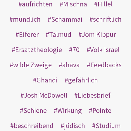
aufrichten
Mischna
Hillel
mündlich
Schammai
schriftlich
Eiferer
Talmud
Jom Kippur
Ersatztheologie
70
Volk Israel
wilde Zweige
ahava
Feedbacks
Ghandi
gefährlich
Josh McDowell
Liebesbrief
Schiene
Wirkung
Pointe
beschreibend
jüdisch
Studium