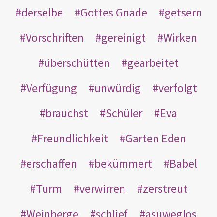
derselbe
Gottes Gnade
getsern
Vorschriften
gereinigt
Wirken
überschütten
gearbeitet
Verfügung
unwürdig
verfolgt
brauchst
Schüler
Eva
Freundlichkeit
Garten Eden
erschaffen
bekümmert
Babel
Turm
verwirren
zerstreut
Weinberge
schlief
asuweglos