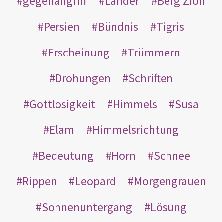
gegenangriff
Länder
Berg Zion
Persien
Bündnis
Tigris
Erscheinung
Trümmern
Drohungen
Schriften
Gottlosigkeit
Himmels
Susa
Elam
Himmelsrichtung
Bedeutung
Horn
Schnee
Rippen
Leopard
Morgengrauen
Sonnenuntergang
Lösung