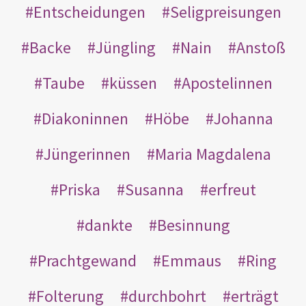
Entscheidungen
Seligpreisungen
Backe
Jüngling
Nain
Anstoß
Taube
küssen
Apostelinnen
Diakoninnen
Höbe
Johanna
Jüngerinnen
Maria Magdalena
Priska
Susanna
erfreut
dankte
Besinnung
Prachtgewand
Emmaus
Ring
Folterung
durchbohrt
erträgt