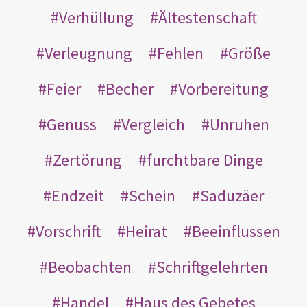
Verhüllung
Ältestenschaft
Verleugnung
Fehlen
Größe
Feier
Becher
Vorbereitung
Genuss
Vergleich
Unruhen
Zertörung
furchtbare Dinge
Endzeit
Schein
Saduzäer
Vorschrift
Heirat
Beeinflussen
Beobachten
Schriftgelehrten
Handel
Haus des Gebetes