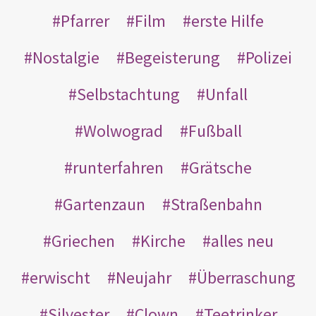
Pfarrer
Film
erste Hilfe
Nostalgie
Begeisterung
Polizei
Selbstachtung
Unfall
Wolwograd
Fußball
runterfahren
Grätsche
Gartenzaun
Straßenbahn
Griechen
Kirche
alles neu
erwischt
Neujahr
Überraschung
Silvester
Clown
Teetrinker