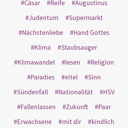
Cäsar
Reife
Augustinus
Judentum
Supermarkt
Nächstenliebe
Hand Gottes
Klima
Staubsauger
Klimawandel
lesen
Religion
Paradies
eitel
Sinn
Sündenfall
Nationalität
HSV
Fallenlassen
Zukunft
Paar
Erwachsene
mit dir
kindlich