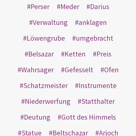
Perser
Meder
Darius
Verwaltung
anklagen
Löwengrube
umgebracht
Belsazar
Ketten
Preis
Wahrsager
Gefesselt
Ofen
Schatzmeister
Instrumente
Niederwerfung
Statthalter
Deutung
Gott des Himmels
Statue
Beltschazar
Arjoch