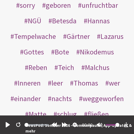
sorry
geboren
unfruchtbar
NGÜ
Betesda
Hannas
Tempelwache
Gärtner
Lazarus
Gottes
Bote
Nikodemus
Reben
Teich
Malchus
Inneren
leer
Thomas
wer
einander
nachts
weggeworfen
Matte
schlug
fließen
00:00
NewsPod: Sommer 2026 – Sommerpause, App-Updates &
Rabbuni
Martha
Opferlamm
Play
Restart
Rewind
Forward
Settings
Mute
Do
mehr