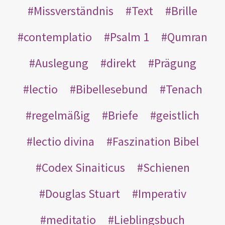
Missverständnis
Text
Brille
contemplatio
Psalm 1
Qumran
Auslegung
direkt
Prägung
lectio
Bibellesebund
Tenach
regelmäßig
Briefe
geistlich
lectio divina
Faszination Bibel
Codex Sinaiticus
Schienen
Douglas Stuart
Imperativ
meditatio
Lieblingsbuch