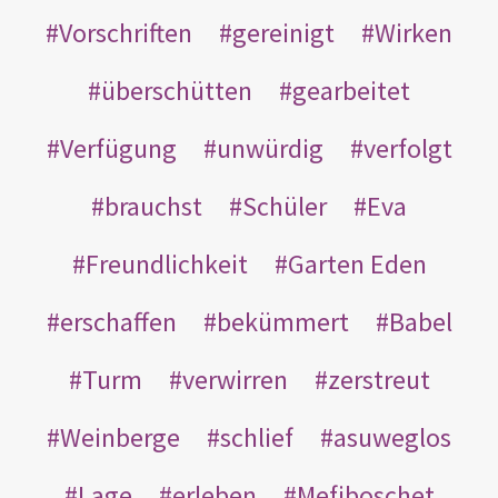
Vorschriften
gereinigt
Wirken
überschütten
gearbeitet
Verfügung
unwürdig
verfolgt
brauchst
Schüler
Eva
Freundlichkeit
Garten Eden
erschaffen
bekümmert
Babel
Turm
verwirren
zerstreut
Weinberge
schlief
asuweglos
Lage
erleben
Mefiboschet