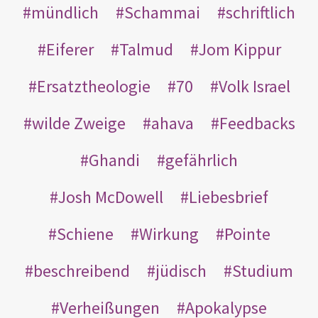
mündlich
Schammai
schriftlich
Eiferer
Talmud
Jom Kippur
Ersatztheologie
70
Volk Israel
wilde Zweige
ahava
Feedbacks
Ghandi
gefährlich
Josh McDowell
Liebesbrief
Schiene
Wirkung
Pointe
beschreibend
jüdisch
Studium
Verheißungen
Apokalypse