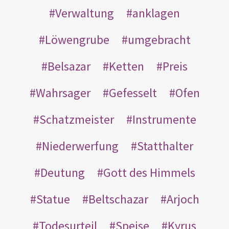
Verwaltung
anklagen
Löwengrube
umgebracht
Belsazar
Ketten
Preis
Wahrsager
Gefesselt
Ofen
Schatzmeister
Instrumente
Niederwerfung
Statthalter
Deutung
Gott des Himmels
Statue
Beltschazar
Arjoch
Todesurteil
Speise
Kyrus