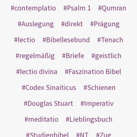
contemplatio
Psalm 1
Qumran
Auslegung
direkt
Prägung
lectio
Bibellesebund
Tenach
regelmäßig
Briefe
geistlich
lectio divina
Faszination Bibel
Codex Sinaiticus
Schienen
Douglas Stuart
Imperativ
meditatio
Lieblingsbuch
Studienbibel
NT
Zug