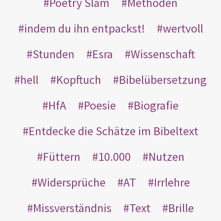
Poetry Slam
Methoden
indem du ihn entpackst!
wertvoll
Stunden
Esra
Wissenschaft
hell
Kopftuch
Bibelübersetzung
HfA
Poesie
Biografie
Entdecke die Schätze im Bibeltext
Füttern
10.000
Nutzen
Widersprüche
AT
Irrlehre
Missverständnis
Text
Brille