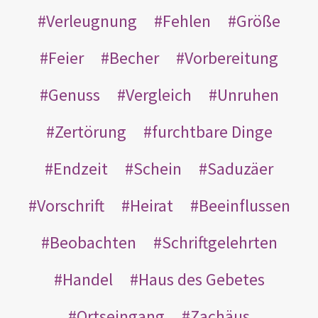
Verleugnung
Fehlen
Größe
Feier
Becher
Vorbereitung
Genuss
Vergleich
Unruhen
Zertörung
furchtbare Dinge
Endzeit
Schein
Saduzäer
Vorschrift
Heirat
Beeinflussen
Beobachten
Schriftgelehrten
Handel
Haus des Gebetes
Ortseingang
Zachäus