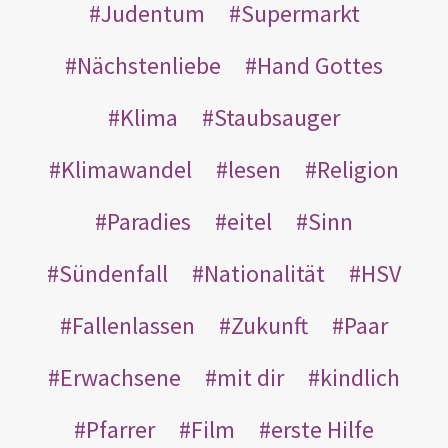
Judentum
Supermarkt
Nächstenliebe
Hand Gottes
Klima
Staubsauger
Klimawandel
lesen
Religion
Paradies
eitel
Sinn
Sündenfall
Nationalität
HSV
Fallenlassen
Zukunft
Paar
Erwachsene
mit dir
kindlich
Pfarrer
Film
erste Hilfe