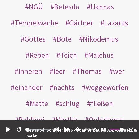
NGÜ
Betesda
Hannas
Tempelwache
Gärtner
Lazarus
Gottes
Bote
Nikodemus
Reben
Teich
Malchus
Inneren
leer
Thomas
wer
einander
nachts
weggeworfen
Matte
schlug
fließen
Rabbuni
Martha
Opferlamm
00:00
NewsPod: Sommer 2026 – Sommerpause, App-Updates &
gewaschen
gegeben
jüdischen
Play
Restart
Rewind
Forward
Settings
Mute
Do
mehr