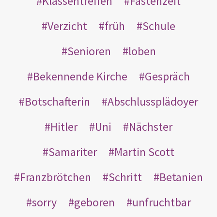
Klassentreffen
Fastenzeit
Verzicht
früh
Schule
Senioren
loben
Bekennende Kirche
Gespräch
Botschafterin
Abschlussplädoyer
Hitler
Uni
Nächster
Samariter
Martin Scott
Franzbrötchen
Schritt
Betanien
sorry
geboren
unfruchtbar