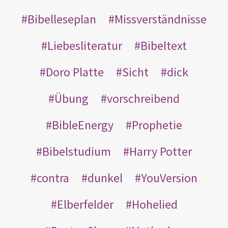
Bibelleseplan
Missverständnisse
Liebesliteratur
Bibeltext
Doro Platte
Sicht
dick
Übung
vorschreibend
BibleEnergy
Prophetie
Bibelstudium
Harry Potter
contra
dunkel
YouVersion
Elberfelder
Hohelied