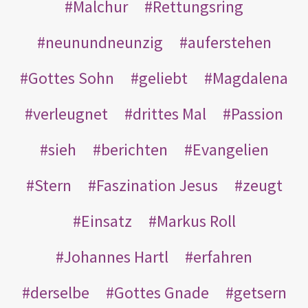
Malchur
Rettungsring
neunundneunzig
auferstehen
Gottes Sohn
geliebt
Magdalena
verleugnet
drittes Mal
Passion
sieh
berichten
Evangelien
Stern
Faszination Jesus
zeugt
Einsatz
Markus Roll
Johannes Hartl
erfahren
derselbe
Gottes Gnade
getsern