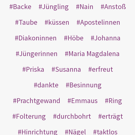
Backe
Jüngling
Nain
Anstoß
Taube
küssen
Apostelinnen
Diakoninnen
Höbe
Johanna
Jüngerinnen
Maria Magdalena
Priska
Susanna
erfreut
dankte
Besinnung
Prachtgewand
Emmaus
Ring
Folterung
durchbohrt
erträgt
Hinrichtung
Nägel
taktlos