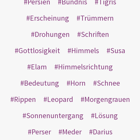
Persien
Bündnis
Tigris
Erscheinung
Trümmern
Drohungen
Schriften
Gottlosigkeit
Himmels
Susa
Elam
Himmelsrichtung
Bedeutung
Horn
Schnee
Rippen
Leopard
Morgengrauen
Sonnenuntergang
Lösung
Perser
Meder
Darius