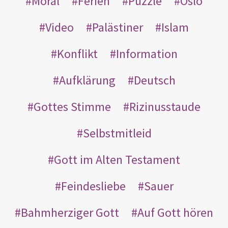
Moral
Ferien
Puzzle
Oslo
Video
Palästiner
Islam
Konflikt
Information
Aufklärung
Deutsch
Gottes Stimme
Rizinusstaude
Selbstmitleid
Gott im Alten Testament
Feindesliebe
Sauer
Bahmherziger Gott
Auf Gott hören