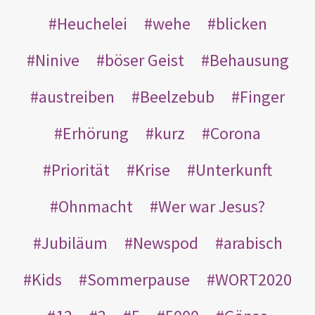
Heuchelei
wehe
blicken
Ninive
böser Geist
Behausung
austreiben
Beelzebub
Finger
Erhörung
kurz
Corona
Priorität
Krise
Unterkunft
Ohnmacht
Wer war Jesus?
Jubiläum
Newspod
arabisch
Kids
Sommerpause
WORT2020