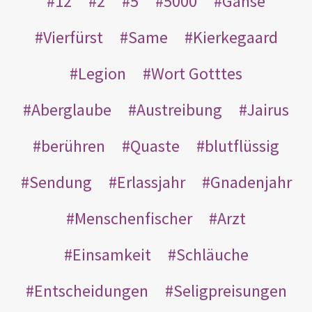
12
2
5
5000
Gänse
Vierfürst
Same
Kierkegaard
Legion
Wort Gotttes
Aberglaube
Austreibung
Jairus
berühren
Quaste
blutflüssig
Sendung
Erlassjahr
Gnadenjahr
Menschenfischer
Arzt
Einsamkeit
Schläuche
Entscheidungen
Seligpreisungen