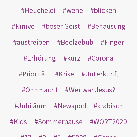
Heuchelei
wehe
blicken
Ninive
böser Geist
Behausung
austreiben
Beelzebub
Finger
Erhörung
kurz
Corona
Priorität
Krise
Unterkunft
Ohnmacht
Wer war Jesus?
Jubiläum
Newspod
arabisch
Kids
Sommerpause
WORT2020