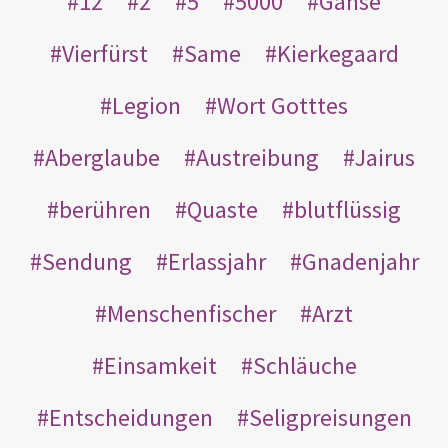
12
2
5
5000
Gänse
Vierfürst
Same
Kierkegaard
Legion
Wort Gotttes
Aberglaube
Austreibung
Jairus
berühren
Quaste
blutflüssig
Sendung
Erlassjahr
Gnadenjahr
Menschenfischer
Arzt
Einsamkeit
Schläuche
Entscheidungen
Seligpreisungen