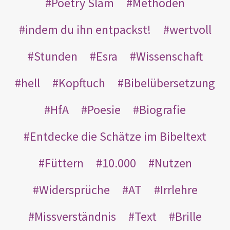
Poetry Slam
Methoden
indem du ihn entpackst!
wertvoll
Stunden
Esra
Wissenschaft
hell
Kopftuch
Bibelübersetzung
HfA
Poesie
Biografie
Entdecke die Schätze im Bibeltext
Füttern
10.000
Nutzen
Widersprüche
AT
Irrlehre
Missverständnis
Text
Brille