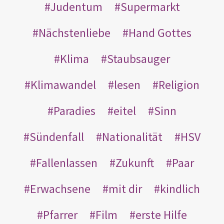
Judentum
Supermarkt
Nächstenliebe
Hand Gottes
Klima
Staubsauger
Klimawandel
lesen
Religion
Paradies
eitel
Sinn
Sündenfall
Nationalität
HSV
Fallenlassen
Zukunft
Paar
Erwachsene
mit dir
kindlich
Pfarrer
Film
erste Hilfe