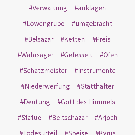
Verwaltung
anklagen
Löwengrube
umgebracht
Belsazar
Ketten
Preis
Wahrsager
Gefesselt
Ofen
Schatzmeister
Instrumente
Niederwerfung
Statthalter
Deutung
Gott des Himmels
Statue
Beltschazar
Arjoch
Todesurteil
Speise
Kyrus