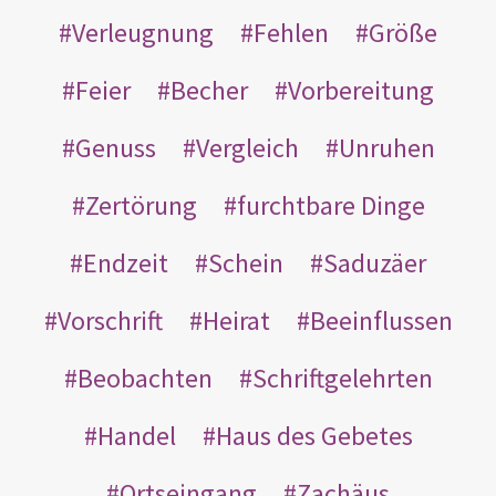
Verleugnung
Fehlen
Größe
Feier
Becher
Vorbereitung
Genuss
Vergleich
Unruhen
Zertörung
furchtbare Dinge
Endzeit
Schein
Saduzäer
Vorschrift
Heirat
Beeinflussen
Beobachten
Schriftgelehrten
Handel
Haus des Gebetes
Ortseingang
Zachäus