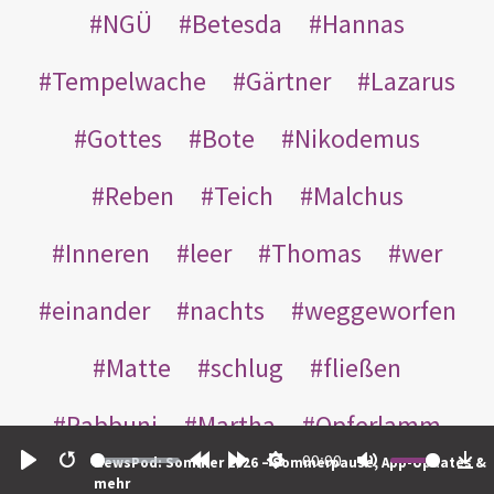
NGÜ
Betesda
Hannas
Tempelwache
Gärtner
Lazarus
Gottes
Bote
Nikodemus
Reben
Teich
Malchus
Inneren
leer
Thomas
wer
einander
nachts
weggeworfen
Matte
schlug
fließen
Rabbuni
Martha
Opferlamm
00:00
NewsPod: Sommer 2026 – Sommerpause, App-Updates &
gewaschen
gegeben
jüdischen
Play
Restart
Rewind
Forward
Settings
Mute
Do
mehr