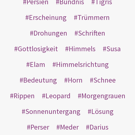
Persien
Bündnis
Tigris
Erscheinung
Trümmern
Drohungen
Schriften
Gottlosigkeit
Himmels
Susa
Elam
Himmelsrichtung
Bedeutung
Horn
Schnee
Rippen
Leopard
Morgengrauen
Sonnenuntergang
Lösung
Perser
Meder
Darius