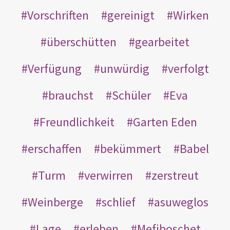
Vorschriften
gereinigt
Wirken
überschütten
gearbeitet
Verfügung
unwürdig
verfolgt
brauchst
Schüler
Eva
Freundlichkeit
Garten Eden
erschaffen
bekümmert
Babel
Turm
verwirren
zerstreut
Weinberge
schlief
asuweglos
Lage
erleben
Mefiboschet