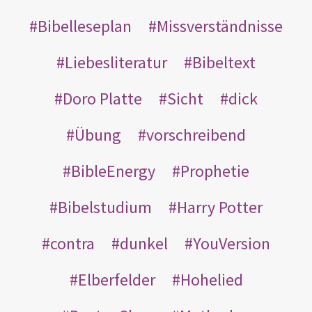
Bibelleseplan
Missverständnisse
Liebesliteratur
Bibeltext
Doro Platte
Sicht
dick
Übung
vorschreibend
BibleEnergy
Prophetie
Bibelstudium
Harry Potter
contra
dunkel
YouVersion
Elberfelder
Hohelied