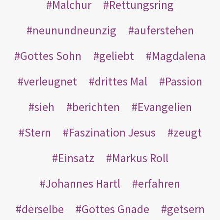
Malchur
Rettungsring
neunundneunzig
auferstehen
Gottes Sohn
geliebt
Magdalena
verleugnet
drittes Mal
Passion
sieh
berichten
Evangelien
Stern
Faszination Jesus
zeugt
Einsatz
Markus Roll
Johannes Hartl
erfahren
derselbe
Gottes Gnade
getsern