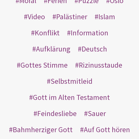
Moral
Ferien
Puzzle
Oslo
Video
Palästiner
Islam
Konflikt
Information
Aufklärung
Deutsch
Gottes Stimme
Rizinusstaude
Selbstmitleid
Gott im Alten Testament
Feindesliebe
Sauer
Bahmherziger Gott
Auf Gott hören