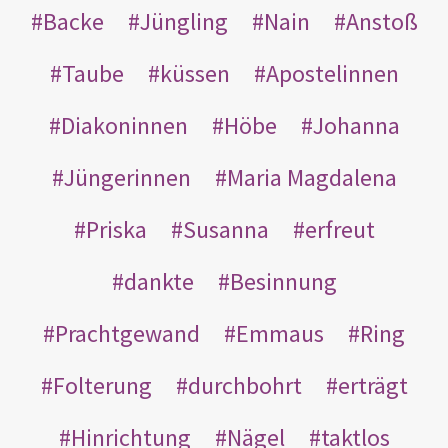
Backe
Jüngling
Nain
Anstoß
Taube
küssen
Apostelinnen
Diakoninnen
Höbe
Johanna
Jüngerinnen
Maria Magdalena
Priska
Susanna
erfreut
dankte
Besinnung
Prachtgewand
Emmaus
Ring
Folterung
durchbohrt
erträgt
Hinrichtung
Nägel
taktlos