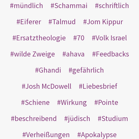
mündlich
Schammai
schriftlich
Eiferer
Talmud
Jom Kippur
Ersatztheologie
70
Volk Israel
wilde Zweige
ahava
Feedbacks
Ghandi
gefährlich
Josh McDowell
Liebesbrief
Schiene
Wirkung
Pointe
beschreibend
jüdisch
Studium
Verheißungen
Apokalypse