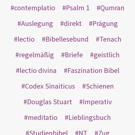
contemplatio
Psalm 1
Qumran
Auslegung
direkt
Prägung
lectio
Bibellesebund
Tenach
regelmäßig
Briefe
geistlich
lectio divina
Faszination Bibel
Codex Sinaiticus
Schienen
Douglas Stuart
Imperativ
meditatio
Lieblingsbuch
Studienbibel
NT
Zug