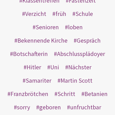
Klassentreffen
Fastenzeit
Verzicht
früh
Schule
Senioren
loben
Bekennende Kirche
Gespräch
Botschafterin
Abschlussplädoyer
Hitler
Uni
Nächster
Samariter
Martin Scott
Franzbrötchen
Schritt
Betanien
sorry
geboren
unfruchtbar