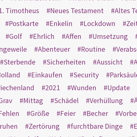
1. Timotheus
Neues Testament
Altes 
Postkarte
Enkelin
Lockdown
Zei
Golf
Ehrlich
Affen
Umsetzung
ngeweile
Abenteuer
Routine
Verab
Sterbende
Sicherheiten
Aussicht
A
olland
Einkaufen
Security
Parksäul
riechenland
2021
Wunden
Update
Grav
Mittag
Schädel
Verhüllung
Ä
Fehlen
Größe
Feier
Becher
Vorbe
ruhen
Zertörung
furchtbare Dinge
E