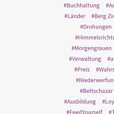
Buchhaltung
A
Länder
Berg Zi
Drohungen
Himmelsricht
Morgengrauen
Verwaltung
a
Preis
Wahrs
Niederwerfun
Beltschazar
Ausbildung
Loy
FeedYourself