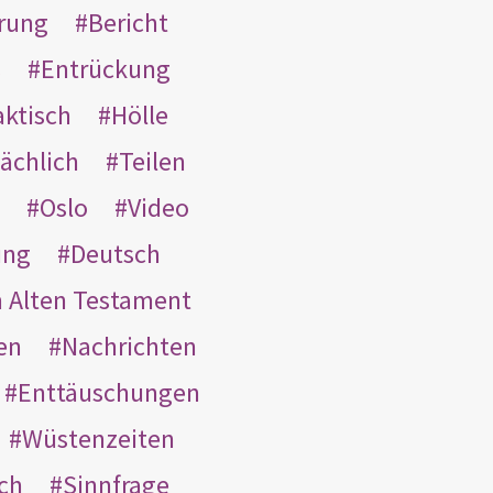
rung
Bericht
s
Entrückung
aktisch
Hölle
ächlich
Teilen
Oslo
Video
ung
Deutsch
m Alten Testament
en
Nachrichten
Enttäuschungen
Wüstenzeiten
ach
Sinnfrage