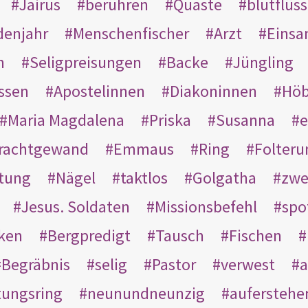
Jairus
berühren
Quaste
blutflüss
enjahr
Menschenfischer
Arzt
Einsa
n
Seligpreisungen
Backe
Jüngling
ssen
Apostelinnen
Diakoninnen
Hö
Maria Magdalena
Priska
Susanna
e
rachtgewand
Emmaus
Ring
Folteru
htung
Nägel
taktlos
Golgatha
zwe
Jesus. Soldaten
Missionsbefehl
spo
nken
Bergpredigt
Tausch
Fischen
Begräbnis
selig
Pastor
verwest
a
tungsring
neunundneunzig
auferstehe