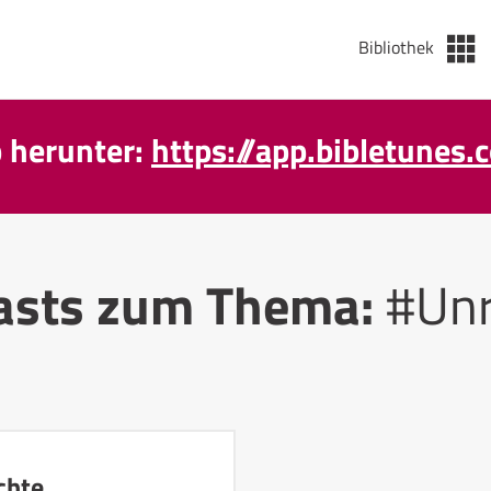
Bibliothek
p herunter:
https://app.bibletunes.
asts zum Thema:
#Unr
chte