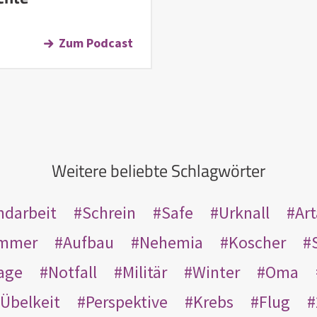
Zum Podcast
Weitere beliebte Schlagwörter
ndarbeit
Schrein
Safe
Urknall
Ar
mmer
Aufbau
Nehemia
Koscher
age
Notfall
Militär
Winter
Oma
Übelkeit
Perspektive
Krebs
Flug