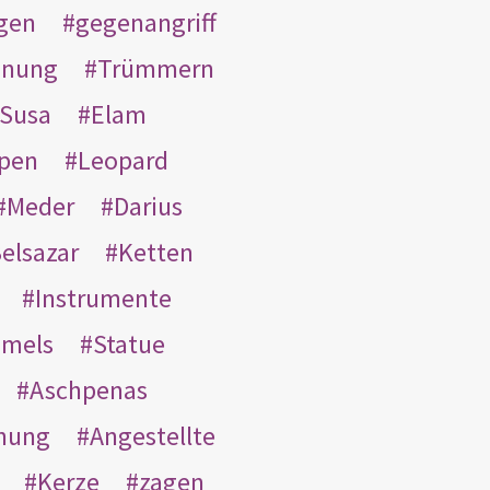
gen
gegenangriff
inung
Trümmern
Susa
Elam
pen
Leopard
Meder
Darius
elsazar
Ketten
Instrumente
mmels
Statue
Aschpenas
nung
Angestellte
Kerze
zagen