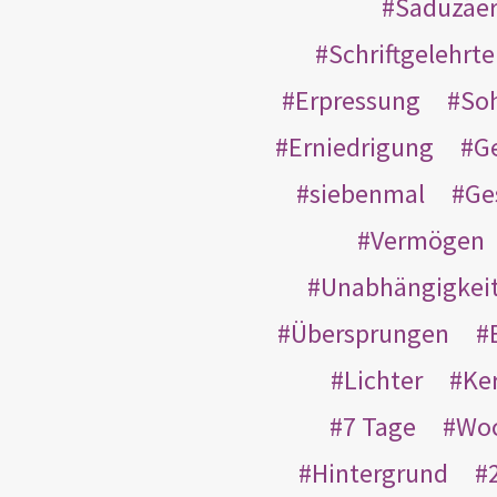
Saduzäe
Schriftgelehrt
Erpressung
So
Erniedrigung
G
siebenmal
Ge
Vermögen
Unabhängigkei
Übersprungen
Lichter
Ke
7 Tage
Wo
Hintergrund