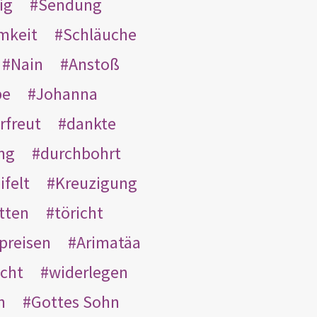
ig
Sendung
mkeit
Schläuche
Nain
Anstoß
be
Johanna
rfreut
dankte
ng
durchbohrt
ifelt
Kreuzigung
tten
töricht
preisen
Arimatäa
cht
widerlegen
n
Gottes Sohn