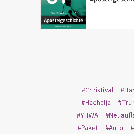
Christival
Ha
Hachalja
Trü
YHWA
Neuaufl
Paket
Auto