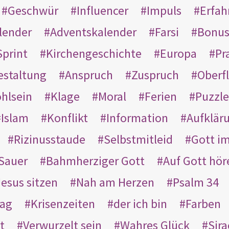
Geschwür
Influencer
Impuls
Erfah
lender
Adventskalender
Farsi
Bonu
Sprint
Kirchengeschichte
Europa
Pr
estaltung
Anspruch
Zuspruch
Oberfl
hlsein
Klage
Moral
Ferien
Puzzle
Islam
Konflikt
Information
Aufklär
Rizinusstaude
Selbstmitleid
Gott i
Sauer
Bahmherziger Gott
Auf Gott hör
Jesus sitzen
Nah am Herzen
Psalm 34
rag
Krisenzeiten
der ich bin
Farben
t
Verwurzelt sein
Wahres Glück
Sir