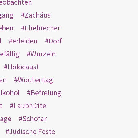
eobachten
gang
Zachäus
eben
Ehebrecher
l
erleiden
Dorf
efällig
Wurzeln
Holocaust
en
Wochentag
lkohol
Befreiung
t
Laubhütte
tage
Schofar
Jüdische Feste