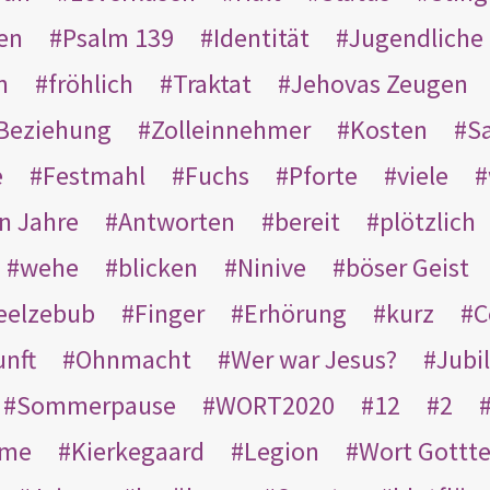
en
Psalm 139
Identität
Jugendliche
n
fröhlich
Traktat
Jehovas Zeugen
Beziehung
Zolleinnehmer
Kosten
Sa
e
Festmahl
Fuchs
Pforte
viele
n Jahre
Antworten
bereit
plötzlich
wehe
blicken
Ninive
böser Geist
eelzebub
Finger
Erhörung
kurz
C
unft
Ohnmacht
Wer war Jesus?
Jubi
Sommerpause
WORT2020
12
2
ame
Kierkegaard
Legion
Wort Gottt