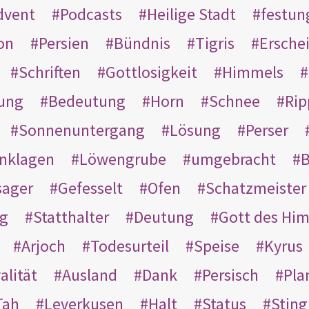
dvent
Podcasts
Heilige Stadt
festun
on
Persien
Bündnis
Tigris
Ersche
Schriften
Gottlosigkeit
Himmels
ung
Bedeutung
Horn
Schnee
Rip
Sonnenuntergang
Lösung
Perser
nklagen
Löwengrube
umgebracht
B
ager
Gefesselt
Ofen
Schatzmeister
g
Statthalter
Deutung
Gott des Hi
Arjoch
Todesurteil
Speise
Kyrus
alität
Ausland
Dank
Persisch
Pla
Tah
Leverkusen
Halt
Status
Sting