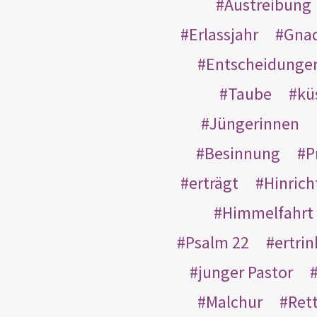
Austreibung
Erlassjahr
Gnad
Entscheidunge
Taube
kü
Jüngerinnen
Besinnung
P
erträgt
Hinric
Himmelfahrt
Psalm 22
ertri
junger Pastor
Malchur
Ret