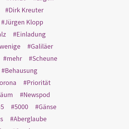
Dirk Kreuter
Jürgen Klopp
lz
Einladung
wenige
Galiläer
mehr
Scheune
Behausung
orona
Priorität
läum
Newspod
5
5000
Gänse
es
Aberglaube