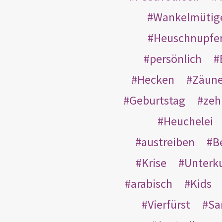
Wankelmütig
Heuschnupfe
persönlich
Hecken
Zäun
Geburtstag
zeh
Heuchelei
austreiben
B
Krise
Unterk
arabisch
Kids
Vierfürst
S