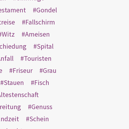
Testament
Gondel
treise
Fallschirm
Witz
Ameisen
schiedung
Spital
nfall
Touristen
e
Friseur
Grau
Stauen
Fisch
ltestenschaft
reitung
Genuss
ndzeit
Schein