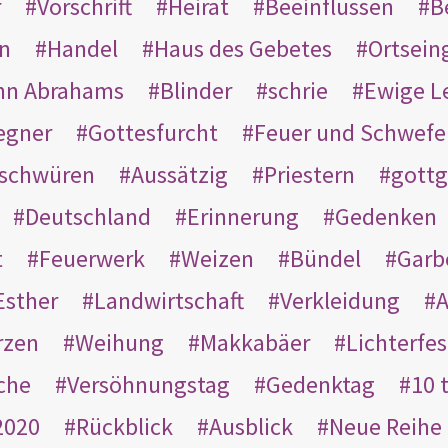
r
Vorschrift
Heirat
Beeinflussen
B
en
Handel
Haus des Gebetes
Ortsein
hn Abrahams
Blinder
schrie
Ewige L
egner
Gottesfurcht
Feuer und Schwefe
schwüren
Aussätzig
Priestern
gottg
Deutschland
Erinnerung
Gedenken
t
Feuerwerk
Weizen
Bündel
Garb
Esther
Landwirtschaft
Verkleidung
A
rzen
Weihung
Makkabäer
Lichterfes
che
Versöhnungstag
Gedenktag
10 
2020
Rückblick
Ausblick
Neue Reihe