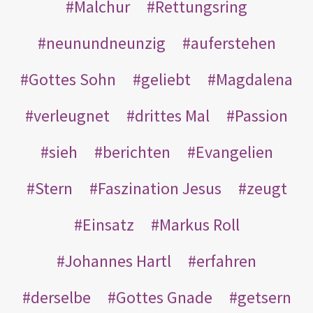
Malchur
Rettungsring
neunundneunzig
auferstehen
Gottes Sohn
geliebt
Magdalena
verleugnet
drittes Mal
Passion
sieh
berichten
Evangelien
Stern
Faszination Jesus
zeugt
Einsatz
Markus Roll
Johannes Hartl
erfahren
derselbe
Gottes Gnade
getsern