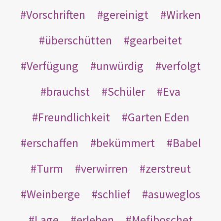
Vorschriften
gereinigt
Wirken
überschütten
gearbeitet
Verfügung
unwürdig
verfolgt
brauchst
Schüler
Eva
Freundlichkeit
Garten Eden
erschaffen
bekümmert
Babel
Turm
verwirren
zerstreut
Weinberge
schlief
asuweglos
Lage
erleben
Mefiboschet