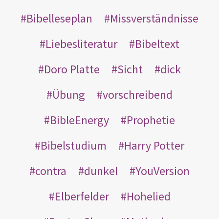
Bibelleseplan
Missverständnisse
Liebesliteratur
Bibeltext
Doro Platte
Sicht
dick
Übung
vorschreibend
BibleEnergy
Prophetie
Bibelstudium
Harry Potter
contra
dunkel
YouVersion
Elberfelder
Hohelied