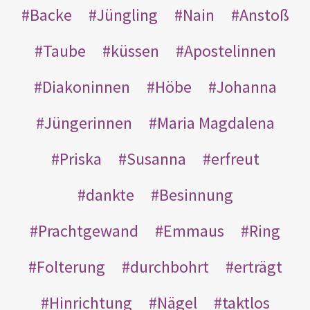
Backe
Jüngling
Nain
Anstoß
Taube
küssen
Apostelinnen
Diakoninnen
Höbe
Johanna
Jüngerinnen
Maria Magdalena
Priska
Susanna
erfreut
dankte
Besinnung
Prachtgewand
Emmaus
Ring
Folterung
durchbohrt
erträgt
Hinrichtung
Nägel
taktlos