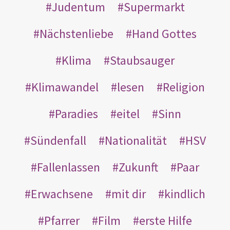
Judentum
Supermarkt
Nächstenliebe
Hand Gottes
Klima
Staubsauger
Klimawandel
lesen
Religion
Paradies
eitel
Sinn
Sündenfall
Nationalität
HSV
Fallenlassen
Zukunft
Paar
Erwachsene
mit dir
kindlich
Pfarrer
Film
erste Hilfe