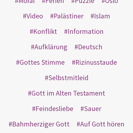
Moral
Ferien
Puzzle
Oslo
Video
Palästiner
Islam
Konflikt
Information
Aufklärung
Deutsch
Gottes Stimme
Rizinusstaude
Selbstmitleid
Gott im Alten Testament
Feindesliebe
Sauer
Bahmherziger Gott
Auf Gott hören