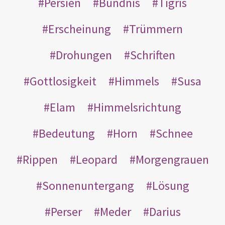
Persien
Bündnis
Tigris
Erscheinung
Trümmern
Drohungen
Schriften
Gottlosigkeit
Himmels
Susa
Elam
Himmelsrichtung
Bedeutung
Horn
Schnee
Rippen
Leopard
Morgengrauen
Sonnenuntergang
Lösung
Perser
Meder
Darius