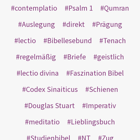
contemplatio
Psalm 1
Qumran
Auslegung
direkt
Prägung
lectio
Bibellesebund
Tenach
regelmäßig
Briefe
geistlich
lectio divina
Faszination Bibel
Codex Sinaiticus
Schienen
Douglas Stuart
Imperativ
meditatio
Lieblingsbuch
Studienbibel
NT
Zug