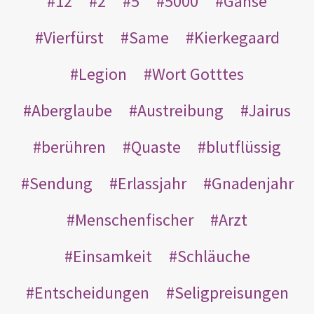
12
2
5
5000
Gänse
Vierfürst
Same
Kierkegaard
Legion
Wort Gotttes
Aberglaube
Austreibung
Jairus
berühren
Quaste
blutflüssig
Sendung
Erlassjahr
Gnadenjahr
Menschenfischer
Arzt
Einsamkeit
Schläuche
Entscheidungen
Seligpreisungen