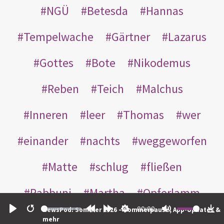
NGÜ
Betesda
Hannas
Tempelwache
Gärtner
Lazarus
Gottes
Bote
Nikodemus
Reben
Teich
Malchus
Inneren
leer
Thomas
wer
einander
nachts
weggeworfen
Matte
schlug
fließen
Rabbuni
Martha
Opferlamm
00:00
NewsPod: Sommer 2026 – Sommerpause, App-Updates &
gewaschen
gegeben
jüdischen
Play
Restart
Rewind
Forward
Settings
Mute
Do
mehr