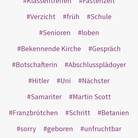
Klassentreffen
Fastenzeit
Verzicht
früh
Schule
Senioren
loben
Bekennende Kirche
Gespräch
Botschafterin
Abschlussplädoyer
Hitler
Uni
Nächster
Samariter
Martin Scott
Franzbrötchen
Schritt
Betanien
sorry
geboren
unfruchtbar