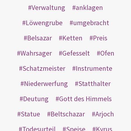
Verwaltung
anklagen
Löwengrube
umgebracht
Belsazar
Ketten
Preis
Wahrsager
Gefesselt
Ofen
Schatzmeister
Instrumente
Niederwerfung
Statthalter
Deutung
Gott des Himmels
Statue
Beltschazar
Arjoch
Todesurteil
Speise
Kyrus