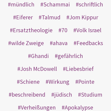
mündlich
Schammai
schriftlich
Eiferer
Talmud
Jom Kippur
Ersatztheologie
70
Volk Israel
wilde Zweige
ahava
Feedbacks
Ghandi
gefährlich
Josh McDowell
Liebesbrief
Schiene
Wirkung
Pointe
beschreibend
jüdisch
Studium
Verheißungen
Apokalypse