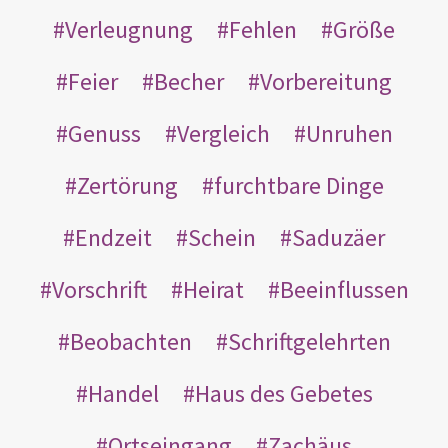
Verleugnung
Fehlen
Größe
Feier
Becher
Vorbereitung
Genuss
Vergleich
Unruhen
Zertörung
furchtbare Dinge
Endzeit
Schein
Saduzäer
Vorschrift
Heirat
Beeinflussen
Beobachten
Schriftgelehrten
Handel
Haus des Gebetes
Ortseingang
Zachäus