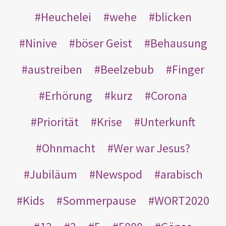
Heuchelei
wehe
blicken
Ninive
böser Geist
Behausung
austreiben
Beelzebub
Finger
Erhörung
kurz
Corona
Priorität
Krise
Unterkunft
Ohnmacht
Wer war Jesus?
Jubiläum
Newspod
arabisch
Kids
Sommerpause
WORT2020