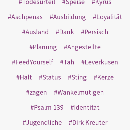
Todesurteil
Speise
Kyrus
Aschpenas
Ausbildung
Loyalität
Ausland
Dank
Persisch
Planung
Angestellte
FeedYourself
Tah
Leverkusen
Halt
Status
Sting
Kerze
zagen
Wankelmütigen
Psalm 139
Identität
Jugendliche
Dirk Kreuter