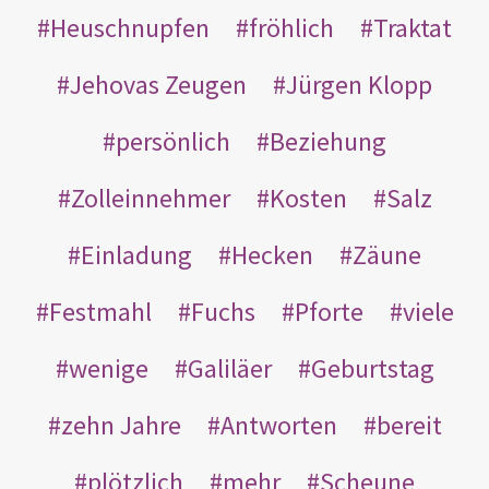
Heuschnupfen
fröhlich
Traktat
Jehovas Zeugen
Jürgen Klopp
persönlich
Beziehung
Zolleinnehmer
Kosten
Salz
Einladung
Hecken
Zäune
Festmahl
Fuchs
Pforte
viele
wenige
Galiläer
Geburtstag
zehn Jahre
Antworten
bereit
plötzlich
mehr
Scheune