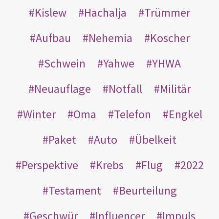
Kislew
Hachalja
Trümmer
Aufbau
Nehemia
Koscher
Schwein
Yahwe
YHWA
Neuauflage
Notfall
Militär
Winter
Oma
Telefon
Engkel
Paket
Auto
Übelkeit
Perspektive
Krebs
Flug
2022
Testament
Beurteilung
Geschwür
Influencer
Impuls