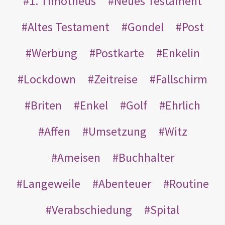
1. Timotheus
Neues Testament
Altes Testament
Gondel
Post
Werbung
Postkarte
Enkelin
Lockdown
Zeitreise
Fallschirm
Briten
Enkel
Golf
Ehrlich
Affen
Umsetzung
Witz
Ameisen
Buchhalter
Langeweile
Abenteuer
Routine
Verabschiedung
Spital