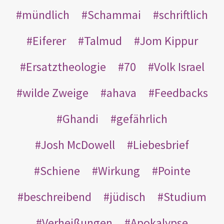
mündlich
Schammai
schriftlich
Eiferer
Talmud
Jom Kippur
Ersatztheologie
70
Volk Israel
wilde Zweige
ahava
Feedbacks
Ghandi
gefährlich
Josh McDowell
Liebesbrief
Schiene
Wirkung
Pointe
beschreibend
jüdisch
Studium
Verheißungen
Apokalypse