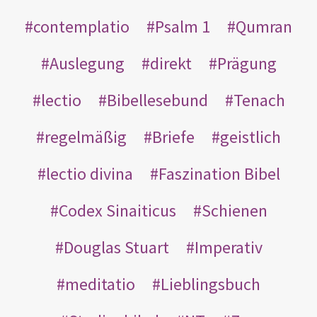
contemplatio
Psalm 1
Qumran
Auslegung
direkt
Prägung
lectio
Bibellesebund
Tenach
regelmäßig
Briefe
geistlich
lectio divina
Faszination Bibel
Codex Sinaiticus
Schienen
Douglas Stuart
Imperativ
meditatio
Lieblingsbuch