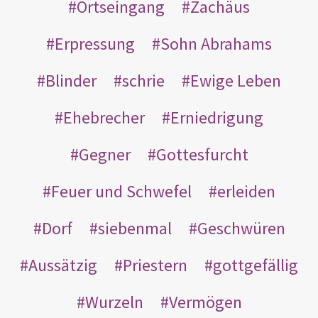
Ortseingang
Zachäus
Erpressung
Sohn Abrahams
Blinder
schrie
Ewige Leben
Ehebrecher
Erniedrigung
Gegner
Gottesfurcht
Feuer und Schwefel
erleiden
Dorf
siebenmal
Geschwüren
Aussätzig
Priestern
gottgefällig
Wurzeln
Vermögen