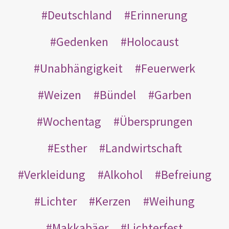
Deutschland
Erinnerung
Gedenken
Holocaust
Unabhängigkeit
Feuerwerk
Weizen
Bündel
Garben
Wochentag
Übersprungen
Esther
Landwirtschaft
Verkleidung
Alkohol
Befreiung
Lichter
Kerzen
Weihung
Makkabäer
Lichterfest