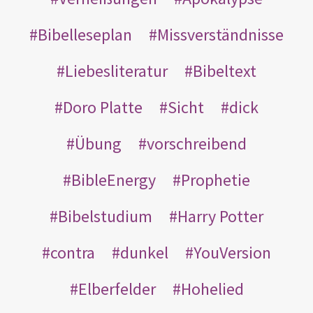
Bibelleseplan
Missverständnisse
Liebesliteratur
Bibeltext
Doro Platte
Sicht
dick
Übung
vorschreibend
BibleEnergy
Prophetie
Bibelstudium
Harry Potter
contra
dunkel
YouVersion
Elberfelder
Hohelied