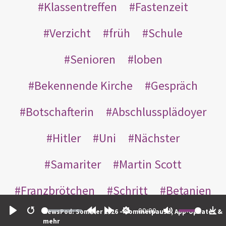
Klassentreffen
Fastenzeit
Verzicht
früh
Schule
Senioren
loben
Bekennende Kirche
Gespräch
Botschafterin
Abschlussplädoyer
Hitler
Uni
Nächster
Samariter
Martin Scott
Franzbrötchen
Schritt
Betanien
00:00
NewsPod: Sommer 2026 – Sommerpause, App-Updates &
sorry
geboren
unfruchtbar
Play
Restart
Rewind
Forward
Settings
Mute
Do
mehr