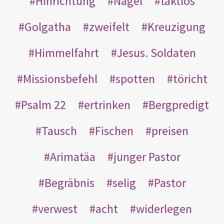
Hinrichtung
Nägel
taktlos
Golgatha
zweifelt
Kreuzigung
Himmelfahrt
Jesus. Soldaten
Missionsbefehl
spotten
töricht
Psalm 22
ertrinken
Bergpredigt
Tausch
Fischen
preisen
Arimatäa
junger Pastor
Begräbnis
selig
Pastor
verwest
acht
widerlegen