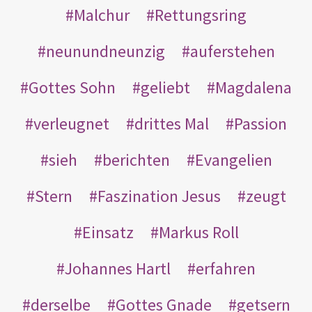
Malchur
Rettungsring
neunundneunzig
auferstehen
Gottes Sohn
geliebt
Magdalena
verleugnet
drittes Mal
Passion
sieh
berichten
Evangelien
Stern
Faszination Jesus
zeugt
Einsatz
Markus Roll
Johannes Hartl
erfahren
derselbe
Gottes Gnade
getsern