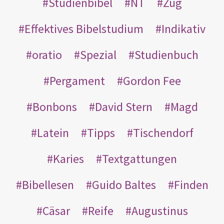
Studienbibel
NT
Zug
Effektives Bibelstudium
Indikativ
oratio
Spezial
Studienbuch
Pergament
Gordon Fee
Bonbons
David Stern
Magd
Latein
Tipps
Tischendorf
Karies
Textgattungen
Bibellesen
Guido Baltes
Finden
Cäsar
Reife
Augustinus