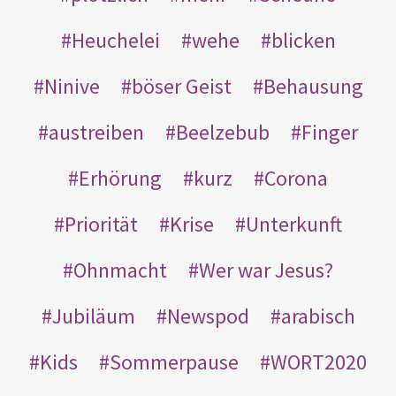
Heuchelei
wehe
blicken
Ninive
böser Geist
Behausung
austreiben
Beelzebub
Finger
Erhörung
kurz
Corona
Priorität
Krise
Unterkunft
Ohnmacht
Wer war Jesus?
Jubiläum
Newspod
arabisch
Kids
Sommerpause
WORT2020