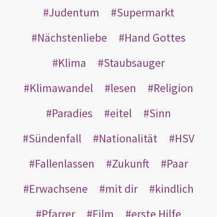
Judentum
Supermarkt
Nächstenliebe
Hand Gottes
Klima
Staubsauger
Klimawandel
lesen
Religion
Paradies
eitel
Sinn
Sündenfall
Nationalität
HSV
Fallenlassen
Zukunft
Paar
Erwachsene
mit dir
kindlich
Pfarrer
Film
erste Hilfe