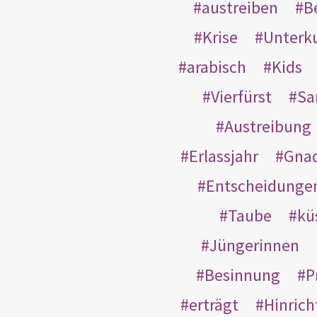
austreiben
B
Krise
Unterk
arabisch
Kids
Vierfürst
S
Austreibung
Erlassjahr
Gnad
Entscheidunge
Taube
kü
Jüngerinnen
Besinnung
P
erträgt
Hinric