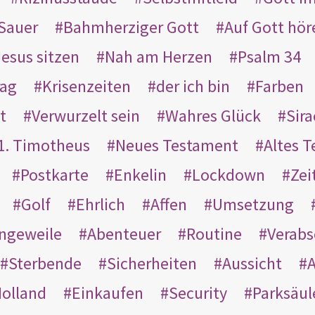
Sauer
Bahmherziger Gott
Auf Gott hör
Jesus sitzen
Nah am Herzen
Psalm 34
rag
Krisenzeiten
der ich bin
Farben
t
Verwurzelt sein
Wahres Glück
Sir
1. Timotheus
Neues Testament
Altes 
Postkarte
Enkelin
Lockdown
Zei
Golf
Ehrlich
Affen
Umsetzung
ngeweile
Abenteuer
Routine
Verab
Sterbende
Sicherheiten
Aussicht
A
olland
Einkaufen
Security
Parksäul