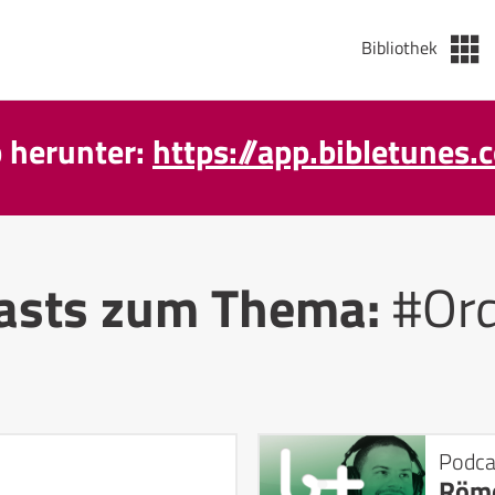
Bibliothek
p herunter:
https://app.bibletunes.
asts zum Thema:
#Or
Podca
Röme