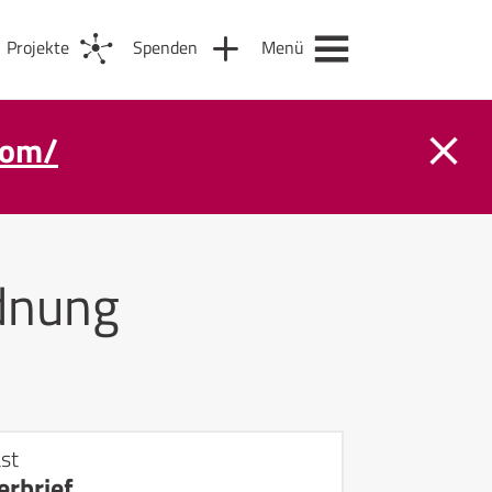
Projekte
Spenden
Menü
com/
dnung
st
rbrief