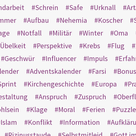
ndarbeit
Schrein
Safe
Urknall
Ar
mmer
Aufbau
Nehemia
Koscher
age
Notfall
Militär
Winter
Oma
Übelkeit
Perspektive
Krebs
Flug
Geschwür
Influencer
Impuls
Erfah
lender
Adventskalender
Farsi
Bonu
Sprint
Kirchengeschichte
Europa
Pr
estaltung
Anspruch
Zuspruch
Oberfl
hlsein
Klage
Moral
Ferien
Puzzle
Islam
Konflikt
Information
Aufklär
Rizinusstaude
Selbstmitleid
Gott i