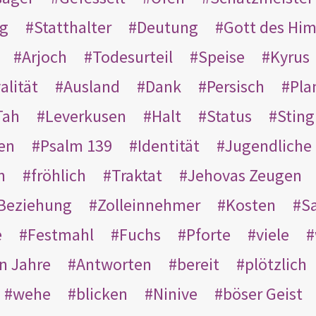
g
Statthalter
Deutung
Gott des Hi
Arjoch
Todesurteil
Speise
Kyrus
alität
Ausland
Dank
Persisch
Pla
Tah
Leverkusen
Halt
Status
Sting
en
Psalm 139
Identität
Jugendliche
n
fröhlich
Traktat
Jehovas Zeugen
Beziehung
Zolleinnehmer
Kosten
Sa
e
Festmahl
Fuchs
Pforte
viele
n Jahre
Antworten
bereit
plötzlich
wehe
blicken
Ninive
böser Geist