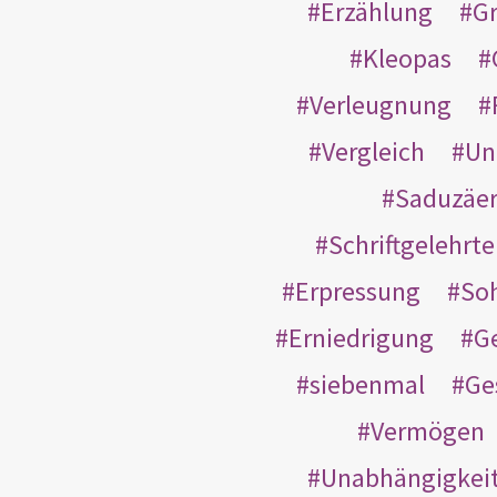
Erzählung
G
Kleopas
Verleugnung
Vergleich
Un
Saduzäe
Schriftgelehrt
Erpressung
So
Erniedrigung
G
siebenmal
Ge
Vermögen
Unabhängigkei