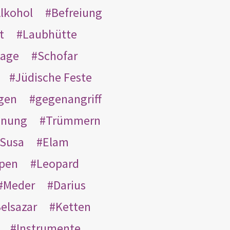
lkohol
Befreiung
t
Laubhütte
tage
Schofar
Jüdische Feste
gen
gegenangriff
inung
Trümmern
Susa
Elam
pen
Leopard
Meder
Darius
elsazar
Ketten
Instrumente