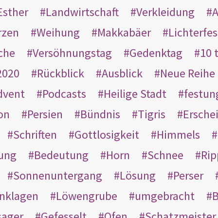
Esther
Landwirtschaft
Verkleidung
A
rzen
Weihung
Makkabäer
Lichterfes
che
Versöhnungstag
Gedenktag
10 
2020
Rückblick
Ausblick
Neue Reihe
dvent
Podcasts
Heilige Stadt
festun
on
Persien
Bündnis
Tigris
Ersche
Schriften
Gottlosigkeit
Himmels
ung
Bedeutung
Horn
Schnee
Rip
Sonnenuntergang
Lösung
Perser
nklagen
Löwengrube
umgebracht
B
ager
Gefesselt
Ofen
Schatzmeister