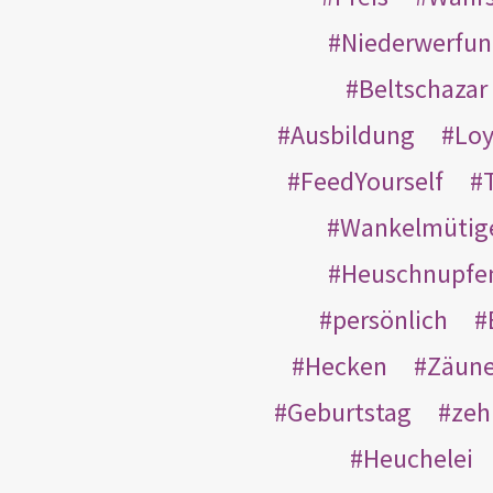
Niederwerfun
Beltschazar
Ausbildung
Loy
FeedYourself
Wankelmütig
Heuschnupfe
persönlich
Hecken
Zäun
Geburtstag
zeh
Heuchelei