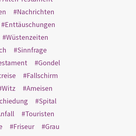
en
Nachrichten
Enttäuschungen
Wüstenzeiten
ach
Sinnfrage
Testament
Gondel
treise
Fallschirm
Witz
Ameisen
schiedung
Spital
nfall
Touristen
e
Friseur
Grau