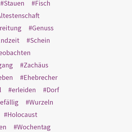
Stauen
Fisch
ltestenschaft
reitung
Genuss
ndzeit
Schein
eobachten
gang
Zachäus
eben
Ehebrecher
l
erleiden
Dorf
efällig
Wurzeln
Holocaust
en
Wochentag