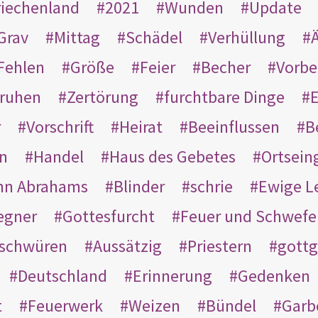
riechenland
2021
Wunden
Update
Grav
Mittag
Schädel
Verhüllung
Ä
Fehlen
Größe
Feier
Becher
Vorbe
ruhen
Zertörung
furchtbare Dinge
E
r
Vorschrift
Heirat
Beeinflussen
B
en
Handel
Haus des Gebetes
Ortsein
hn Abrahams
Blinder
schrie
Ewige L
egner
Gottesfurcht
Feuer und Schwefe
schwüren
Aussätzig
Priestern
gottg
Deutschland
Erinnerung
Gedenken
t
Feuerwerk
Weizen
Bündel
Garb