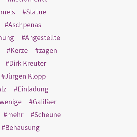
mmels
Statue
Aschpenas
nung
Angestellte
Kerze
zagen
Dirk Kreuter
Jürgen Klopp
lz
Einladung
wenige
Galiläer
mehr
Scheune
Behausung