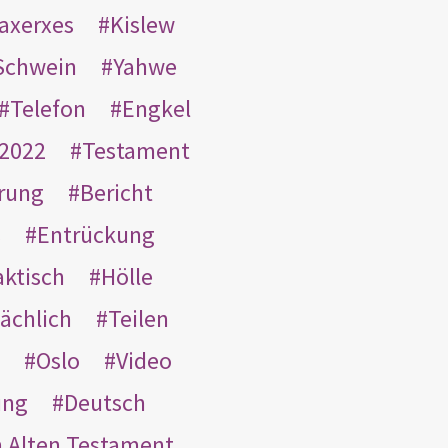
taxerxes
Kislew
Schwein
Yahwe
Telefon
Engkel
2022
Testament
rung
Bericht
s
Entrückung
aktisch
Hölle
ächlich
Teilen
Oslo
Video
ung
Deutsch
m Alten Testament