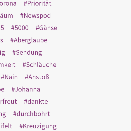
orona
Priorität
läum
Newspod
5
5000
Gänse
es
Aberglaube
ig
Sendung
mkeit
Schläuche
Nain
Anstoß
be
Johanna
rfreut
dankte
ng
durchbohrt
ifelt
Kreuzigung