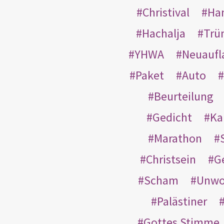
Christival
Ha
Hachalja
Trü
YHWA
Neuaufl
Paket
Auto
Beurteilung
Gedicht
Ka
Marathon
Christsein
G
Scham
Unwo
Palästiner
Gottes Stimme