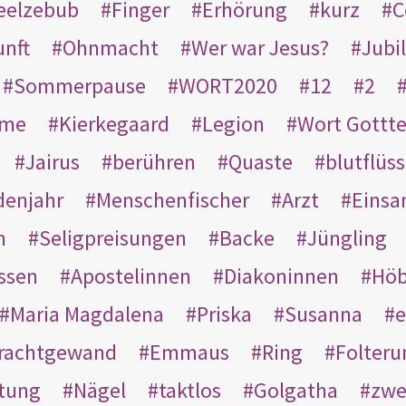
eelzebub
Finger
Erhörung
kurz
C
unft
Ohnmacht
Wer war Jesus?
Jubi
Sommerpause
WORT2020
12
2
ame
Kierkegaard
Legion
Wort Gottt
Jairus
berühren
Quaste
blutflüss
enjahr
Menschenfischer
Arzt
Einsa
n
Seligpreisungen
Backe
Jüngling
ssen
Apostelinnen
Diakoninnen
Hö
Maria Magdalena
Priska
Susanna
e
rachtgewand
Emmaus
Ring
Folteru
htung
Nägel
taktlos
Golgatha
zwe