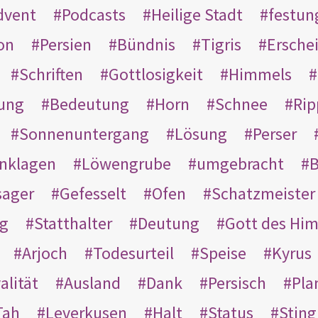
dvent
Podcasts
Heilige Stadt
festun
on
Persien
Bündnis
Tigris
Ersche
Schriften
Gottlosigkeit
Himmels
ung
Bedeutung
Horn
Schnee
Rip
Sonnenuntergang
Lösung
Perser
nklagen
Löwengrube
umgebracht
B
ager
Gefesselt
Ofen
Schatzmeister
g
Statthalter
Deutung
Gott des Hi
Arjoch
Todesurteil
Speise
Kyrus
alität
Ausland
Dank
Persisch
Pla
Tah
Leverkusen
Halt
Status
Sting