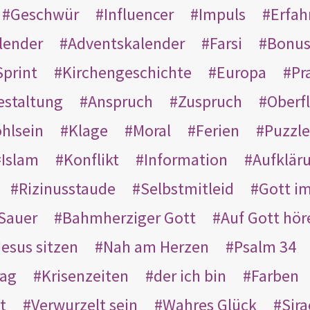
Geschwür
Influencer
Impuls
Erfah
lender
Adventskalender
Farsi
Bonu
Sprint
Kirchengeschichte
Europa
Pr
estaltung
Anspruch
Zuspruch
Oberfl
hlsein
Klage
Moral
Ferien
Puzzle
Islam
Konflikt
Information
Aufklär
Rizinusstaude
Selbstmitleid
Gott i
Sauer
Bahmherziger Gott
Auf Gott hör
Jesus sitzen
Nah am Herzen
Psalm 34
rag
Krisenzeiten
der ich bin
Farben
t
Verwurzelt sein
Wahres Glück
Sir