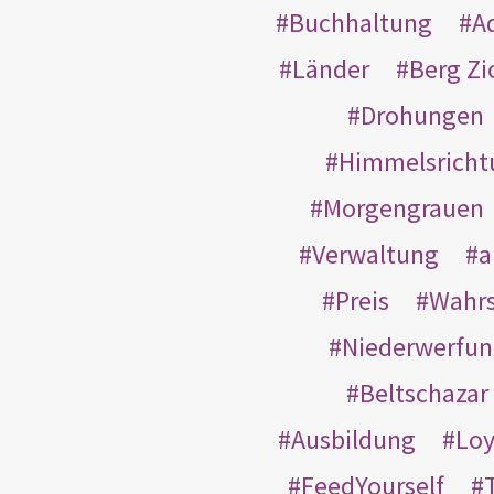
Buchhaltung
A
Länder
Berg Zi
Drohungen
Himmelsricht
Morgengrauen
Verwaltung
a
Preis
Wahrs
Niederwerfun
Beltschazar
Ausbildung
Loy
FeedYourself