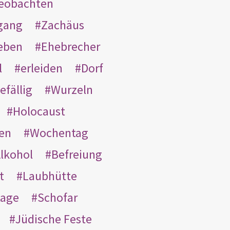
eobachten
gang
Zachäus
eben
Ehebrecher
l
erleiden
Dorf
efällig
Wurzeln
Holocaust
en
Wochentag
lkohol
Befreiung
t
Laubhütte
tage
Schofar
Jüdische Feste