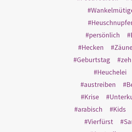
Wankelmütig
Heuschnupfe
persönlich
Hecken
Zäun
Geburtstag
zeh
Heuchelei
austreiben
B
Krise
Unterk
arabisch
Kids
Vierfürst
S