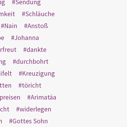
ig
Sendung
mkeit
Schläuche
Nain
Anstoß
be
Johanna
rfreut
dankte
ng
durchbohrt
ifelt
Kreuzigung
tten
töricht
preisen
Arimatäa
cht
widerlegen
n
Gottes Sohn