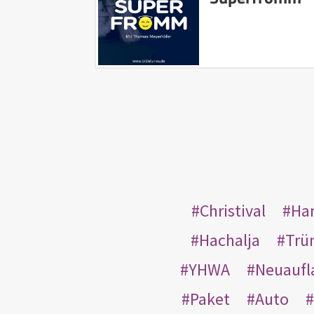
Christival
Ha
Hachalja
Trü
YHWA
Neuaufl
Paket
Auto