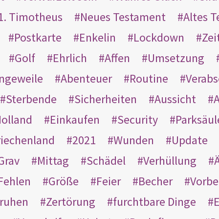
1. Timotheus
Neues Testament
Altes 
Postkarte
Enkelin
Lockdown
Zei
Golf
Ehrlich
Affen
Umsetzung
ngeweile
Abenteuer
Routine
Verab
Sterbende
Sicherheiten
Aussicht
A
olland
Einkaufen
Security
Parksäul
riechenland
2021
Wunden
Update
Grav
Mittag
Schädel
Verhüllung
Ä
Fehlen
Größe
Feier
Becher
Vorbe
ruhen
Zertörung
furchtbare Dinge
E