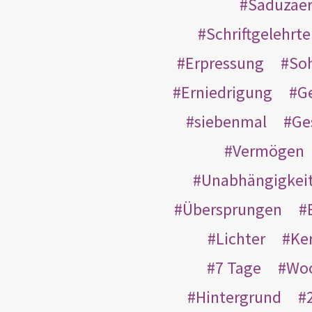
Saduzäe
Schriftgelehrt
Erpressung
So
Erniedrigung
G
siebenmal
Ge
Vermögen
Unabhängigkei
Übersprungen
Lichter
Ke
7 Tage
Wo
Hintergrund