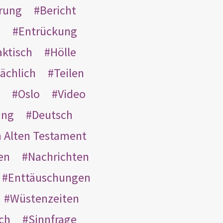
rung
Bericht
s
Entrückung
aktisch
Hölle
ächlich
Teilen
Oslo
Video
ung
Deutsch
m Alten Testament
en
Nachrichten
Enttäuschungen
Wüstenzeiten
ach
Sinnfrage