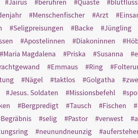
Jairus
berühren
Quaste
blutflüss
enjahr
Menschenfischer
Arzt
Einsa
n
Seligpreisungen
Backe
Jüngling
ssen
Apostelinnen
Diakoninnen
Hö
Maria Magdalena
Priska
Susanna
e
rachtgewand
Emmaus
Ring
Folteru
htung
Nägel
taktlos
Golgatha
zwe
Jesus. Soldaten
Missionsbefehl
spo
nken
Bergpredigt
Tausch
Fischen
Begräbnis
selig
Pastor
verwest
a
tungsring
neunundneunzig
auferstehe