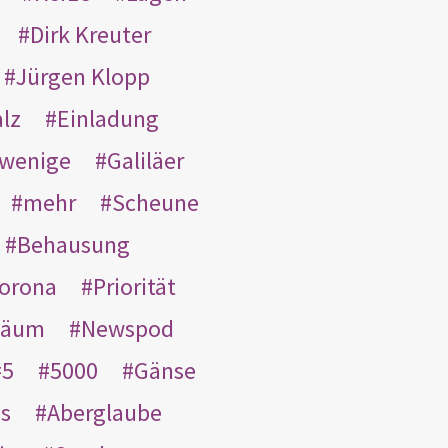
Dirk Kreuter
Jürgen Klopp
lz
Einladung
wenige
Galiläer
mehr
Scheune
Behausung
orona
Priorität
läum
Newspod
5
5000
Gänse
es
Aberglaube