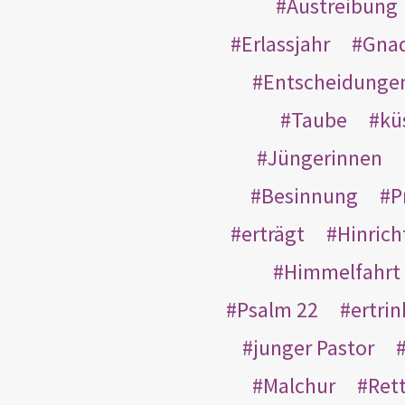
Austreibung
Erlassjahr
Gnad
Entscheidunge
Taube
kü
Jüngerinnen
Besinnung
P
erträgt
Hinric
Himmelfahrt
Psalm 22
ertri
junger Pastor
Malchur
Ret