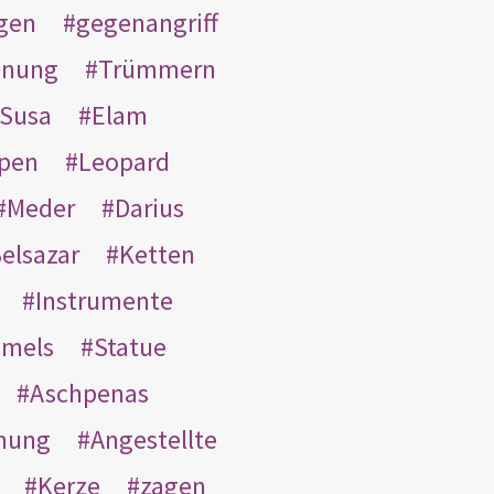
gen
gegenangriff
inung
Trümmern
Susa
Elam
pen
Leopard
Meder
Darius
elsazar
Ketten
Instrumente
mmels
Statue
Aschpenas
nung
Angestellte
Kerze
zagen