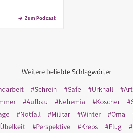
Zum Podcast
Weitere beliebte Schlagwörter
ndarbeit
Schrein
Safe
Urknall
Ar
mmer
Aufbau
Nehemia
Koscher
age
Notfall
Militär
Winter
Oma
Übelkeit
Perspektive
Krebs
Flug