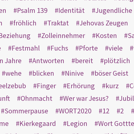
en
Psalm 139
Identität
Jugendliche
n
fröhlich
Traktat
Jehovas Zeugen
Beziehung
Zolleinnehmer
Kosten
Sa
e
Festmahl
Fuchs
Pforte
viele
n Jahre
Antworten
bereit
plötzlich
wehe
blicken
Ninive
böser Geist
eelzebub
Finger
Erhörung
kurz
C
unft
Ohnmacht
Wer war Jesus?
Jubi
Sommerpause
WORT2020
12
2
ame
Kierkegaard
Legion
Wort Gottt