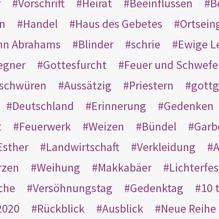
r
Vorschrift
Heirat
Beeinflussen
B
en
Handel
Haus des Gebetes
Ortsein
hn Abrahams
Blinder
schrie
Ewige L
egner
Gottesfurcht
Feuer und Schwefe
schwüren
Aussätzig
Priestern
gottg
Deutschland
Erinnerung
Gedenken
t
Feuerwerk
Weizen
Bündel
Garb
Esther
Landwirtschaft
Verkleidung
A
rzen
Weihung
Makkabäer
Lichterfes
che
Versöhnungstag
Gedenktag
10 
2020
Rückblick
Ausblick
Neue Reihe