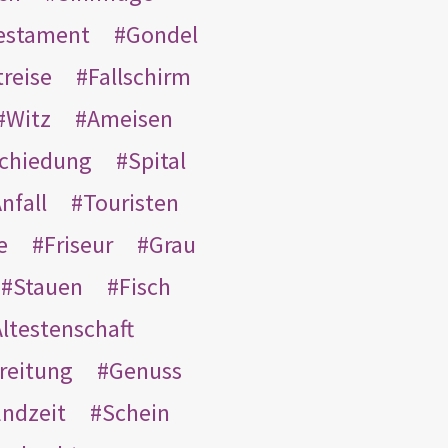
Testament
Gondel
treise
Fallschirm
Witz
Ameisen
schiedung
Spital
nfall
Touristen
e
Friseur
Grau
Stauen
Fisch
ltestenschaft
reitung
Genuss
ndzeit
Schein